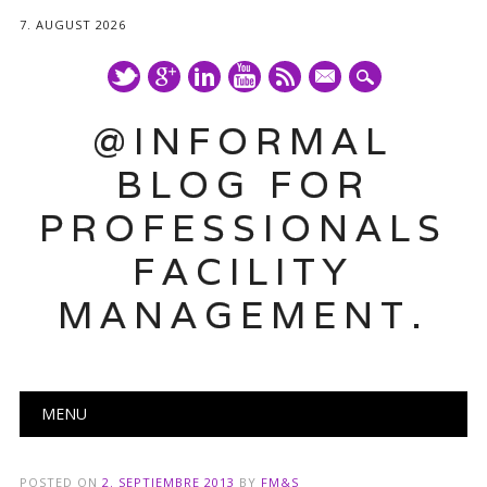
7. AUGUST 2026
mail
@INFORMAL
BLOG FOR
PROFESSIONALS
FACILITY
MANAGEMENT.
Main menu
Skip
MENU
to
content
POSTED ON
2. SEPTIEMBRE 2013
BY
FM&S