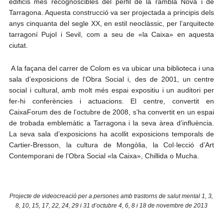
edificis més recognoscibles del perfil de la rambla Nova i de
Tarragona. Aquesta construcció va ser projectada a principis dels
anys cinquanta del segle XX, en estil neoclàssic, per l’arquitecte
tarragoní Pujol i Sevil, com a seu de «la Caixa» en aquesta
ciutat.
A la façana del carrer de Colom es va ubicar una biblioteca i una
sala d’exposicions de l’Obra Social i, des de 2001, un centre
social i cultural, amb molt més espai expositiu i un auditori per
fer-hi conferències i actuacions. El centre, convertit en
CaixaForum des de l’octubre de 2008, s’ha convertit en un espai
de trobada emblemàtic a Tarragona i la seva àrea d’influència.
La seva sala d’exposicions ha acollit exposicions temporals de
Cartier-Bresson, la cultura de Mongòlia, la Col·lecció d’Art
Contemporani de l’Obra Social «la Caixa», Chillida o Mucha.
Projecte de videocreació per a persones amb trastorns de salut mental 1, 3,
8, 10, 15, 17, 22, 24, 29 i 31 d’octubre 4, 6, 8 i 18 de novembre de 2013