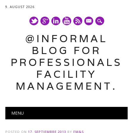
9. AUGUST 2026
mail
@INFORMAL
BLOG FOR
PROFESSIONALS
FACILITY
MANAGEMENT.
Main menu
Skip
MENU
to
content
POSTED ON
17. SEPTIEMBRE 2013
BY
FM&S