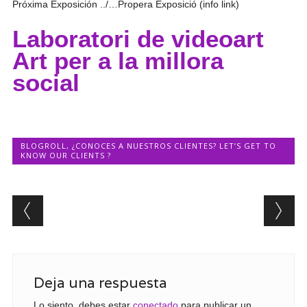
Próxima Exposición ../…Propera Exposició (info link)
Laboratori de videoart
Art per a la millora
social
BLOGROLL
,
¿CONOCES A NUESTROS CLIENTES? LET’S GET TO
KNOW OUR CLIENTS ?
Post navigation
Deja una respuesta
Lo siento, debes estar
conectado
para publicar un