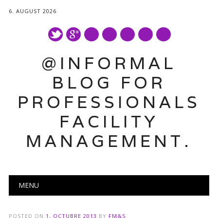
6. AUGUST 2026
mail
@INFORMAL
BLOG FOR
PROFESSIONALS
FACILITY
MANAGEMENT.
Main menu
Skip
MENU
to
content
POSTED ON
1. OCTUBRE 2013
BY
FM&S