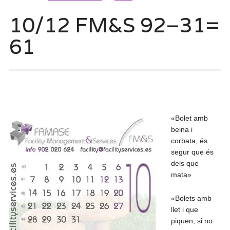
10/12 FM&S 92–31=
61
«Bolet amb
beina i
corbata, és
segur que és
dels que
mata»
«Bolets amb
llet i que
piquen, si no