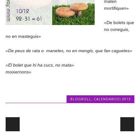
maten
mortifiquen»
«De bolets que
no coneguis,
no en masteguis»
«De peus de rata o manetes, no en mengis, que fan caguetes»
«El bolet que hi ha cucs, no mata»
moixernons»
BLOGROLL
,
CALENDAR(IO) 2013
Post navigation