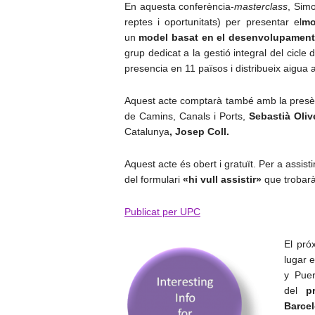
En aquesta conferència-
masterclass
, Simo
reptes i oportunitats) per presentar el
mo
un
model basat en el desenvolupament 
grup dedicat a la gestió integral del cicl
presencia en 11 països i distribueix aigua
Aquest acte comptarà també amb la presènc
de Camins, Canals i Ports,
Sebastià Oliv
Catalunya
, Josep Coll.
Aquest acte és obert i gratuït. Per a assist
del formulari
«hi vull assistir»
que trobarà
Publicat per UPC
El pró
lugar 
y Pue
del
p
Barcel