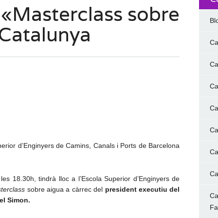
: «Masterclass sobre
Bl
Catalunya
Ca
Ca
Ca
Ca
Ca
perior d’Enginyers de Camins, Canals i Ports de Barcelona
Ca
Ca
les 18.30h, tindrà lloc a l’Escola Superior d’Enginyers de
terclass
sobre aigua a càrrec del
president executiu del
Ca
el Simon.
F