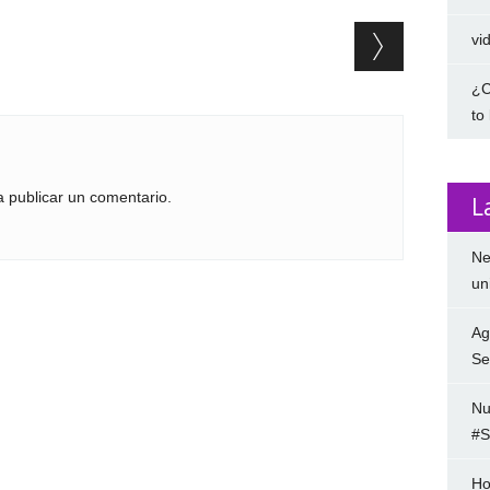
vi
¿C
to
 publicar un comentario.
L
Ne
un
Ag
Se
Nu
#S
Ho