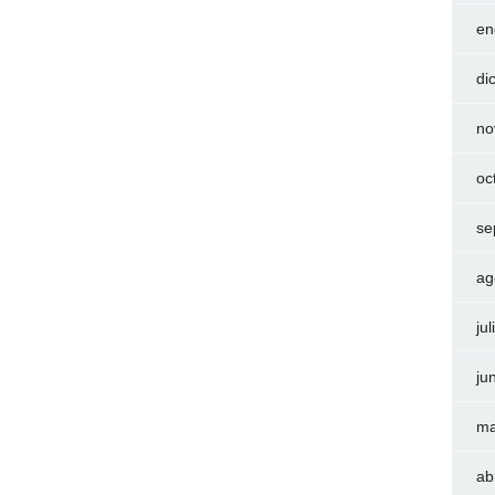
en
di
no
oc
se
ag
ju
ju
ma
ab