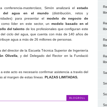
Re
a conferencia-
masterclass
, Simón analizará el
estado
li
al del agua en el mundo
(distribución, retos y
unidades) para presentar el
modelo de negocio de
Re
como líder en este sector, un
modelo basado en el
ollo del talento
de los profesionales que configuran este
li
l del ciclo del agua, que cuenta con más de 140 años de
istribuye agua a más de 26 millones de personas.
Re
li
 del director de la Escuela Técnica Superior de Ingeniería
án Olivella
, y del Delegado del Rector en la Fundació
Re
li
r a este acto es necesario confirmar asistencia a través del
Sa
s al margen de estas líneas.
PLAZAS LIMITADAS.
Sm
So
BLOGROLL
So