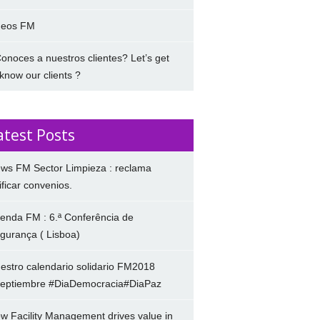
deos FM
onoces a nuestros clientes? Let’s get
 know our clients ?
atest Posts
ws FM Sector Limpieza : reclama
ificar convenios.
enda FM : 6.ª Conferência de
gurança ( Lisboa)
estro calendario solidario FM2018
eptiembre #DiaDemocracia#DiaPaz
w Facility Management drives value in