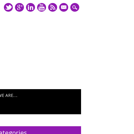
mail
WE ARE….
ategories