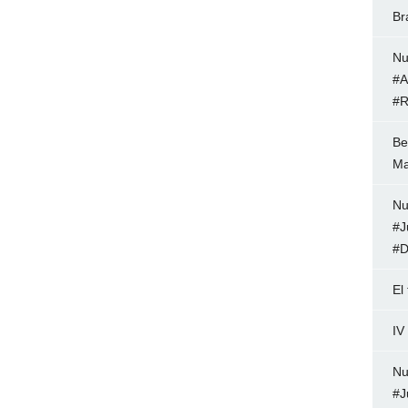
Br
Nu
#A
#R
Be
Ma
Nu
#J
#D
El
IV
Nu
#J