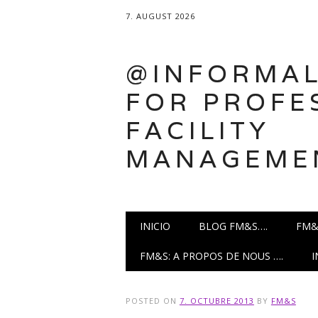
7. AUGUST 2026
@INFORMAL
FOR PROFE
FACILITY
MANAGEME
Main menu
Skip
INICIO
BLOG FM&S….
FM&
to
content
FM&S: A PROPOS DE NOUS ….
POSTED ON
7. OCTUBRE 2013
BY
FM&S