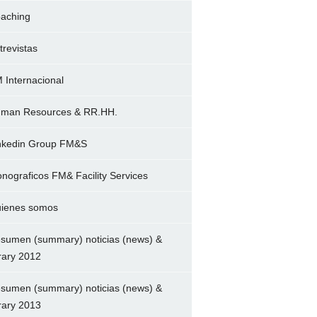
aching
trevistas
 Internacional
man Resources & RR.HH.
nkedin Group FM&S
nograficos FM& Facility Services
ienes somos
sumen (summary) noticias (news) &
brary 2012
sumen (summary) noticias (news) &
brary 2013