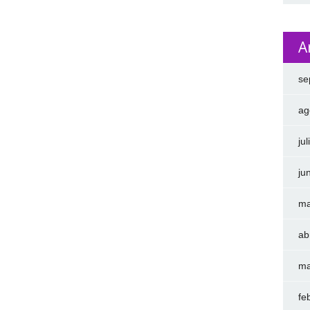
A
se
ag
ju
ju
ma
ab
ma
fe