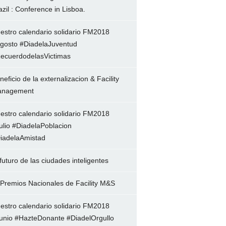
azil : Conference in Lisboa.
estro calendario solidario FM2018
gosto #DiadelaJuventud
ecuerdodelasVictimas
neficio de la externalizacion & Facility
nagement
estro calendario solidario FM2018
ulio #DiadelaPoblacion
iadelaAmistad
 futuro de las ciudades inteligentes
 Premios Nacionales de Facility M&S
estro calendario solidario FM2018
unio #HazteDonante #DiadelOrgullo