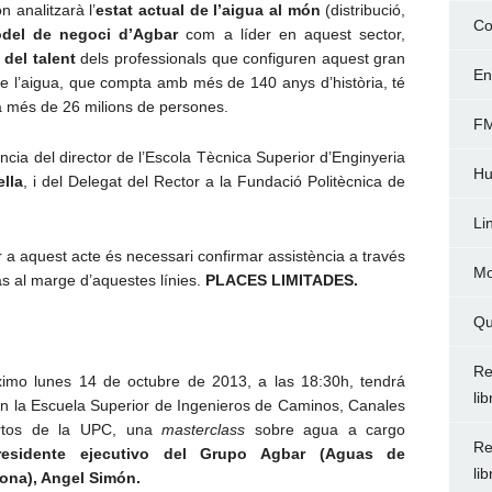
n analitzarà l’
estat actual de l’aigua al món
(distribució,
Co
del de negoci d’Agbar
com a líder en aquest sector,
del talent
dels professionals que configuren aquest gran
En
e de l’aigua, que compta amb més de 140 anys d’història, té
 a més de 26 milions de persones.
FM
ia del director de l’Escola Tècnica Superior d’Enginyeria
Hu
ella
, i del Delegat del Rector a la Fundació Politècnica de
Li
ir a aquest acte és necessari confirmar assistència a través
Mo
s al marge d’aquestes línies.
PLACES LIMITADES.
Qu
Re
ximo lunes 14 de octubre de 2013, a las 18:30h, tendrá
li
en la Escuela Superior de Ingenieros de Caminos, Canales
rtos de la UPC, una
masterclass
sobre agua a cargo
Re
residente ejecutivo del Grupo Agbar (Aguas de
li
ona), Angel Simón.