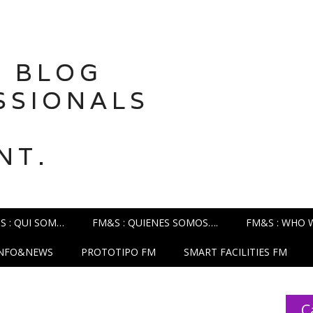
 BLOG
SSIONALS
NT.
S : QUI SOM…
FM&S : QUIENES SOMOS….
FM&S : WHO 
INFO&NEWS
PROTOTIPO FM
SMART FACILITIES FM
C