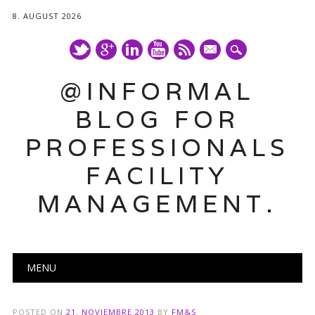
8. AUGUST 2026
mail
@INFORMAL
BLOG FOR
PROFESSIONALS
FACILITY
MANAGEMENT.
Main menu
Skip
MENU
to
content
POSTED ON
21. NOVIEMBRE 2013
BY
FM&S