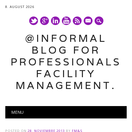
8. AUGUST 2026
mail
@INFORMAL
BLOG FOR
PROFESSIONALS
FACILITY
MANAGEMENT.
Main menu
Skip
MENU
to
content
POSTED ON
28. NOVIEMBRE 2013
BY
FM&S