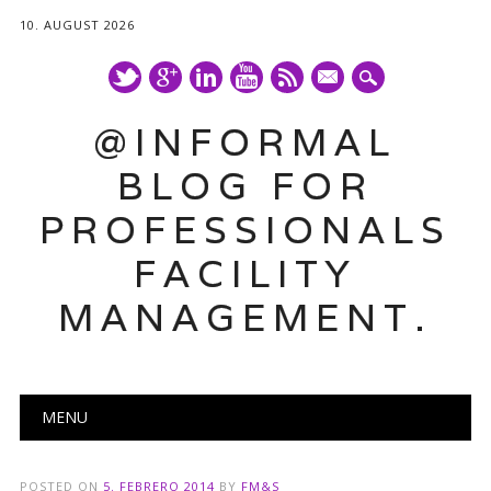
10. AUGUST 2026
mail
@INFORMAL
BLOG FOR
PROFESSIONALS
FACILITY
MANAGEMENT.
Main menu
Skip
MENU
to
content
POSTED ON
5. FEBRERO 2014
BY
FM&S