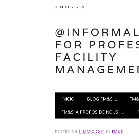
8. AUGUST 2026
@INFORMAL
FOR PROFE
FACILITY
MANAGEME
Main menu
Skip
INICIO
BLOG FM&S….
FM&
to
content
FM&S: A PROPOS DE NOUS ….
POSTED ON
5. MAYO 2014
BY
FM&S