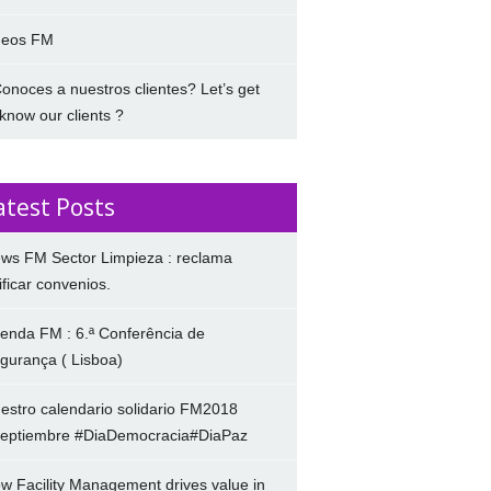
deos FM
onoces a nuestros clientes? Let’s get
 know our clients ?
atest Posts
ws FM Sector Limpieza : reclama
ificar convenios.
enda FM : 6.ª Conferência de
gurança ( Lisboa)
estro calendario solidario FM2018
eptiembre #DiaDemocracia#DiaPaz
w Facility Management drives value in