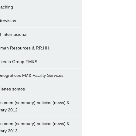
aching
trevistas
 Internacional
man Resources & RR.HH.
nkedin Group FM&S
nograficos FM& Facility Services
ienes somos
sumen (summary) noticias (news) &
brary 2012
sumen (summary) noticias (news) &
brary 2013