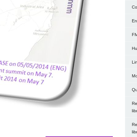
Co
En
FM
Hu
Li
Mo
Qu
Re
li
Re
li