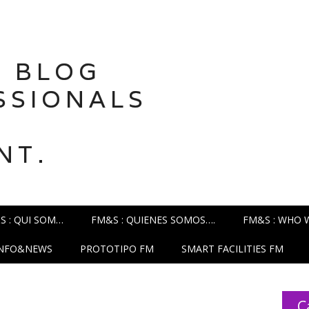
 BLOG
SSIONALS
NT.
S : QUI SOM…
FM&S : QUIENES SOMOS….
FM&S : WHO 
INFO&NEWS
PROTOTIPO FM
SMART FACILITIES FM
C