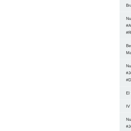
Br
Nu
#A
#R
Be
Ma
Nu
#J
#D
El
IV
Nu
#J