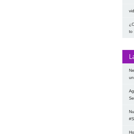
vi
¿C
to
L
Ne
un
Ag
Se
Nu
#S
Ho