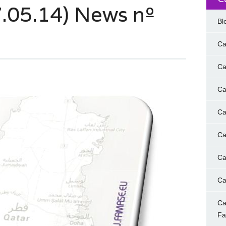
.05.14) News nº
Bl
Ca
Ca
Ca
Ca
Ca
Ca
Ca
Ca
F