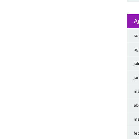
A
se
ag
ju
ju
ma
ab
ma
fe