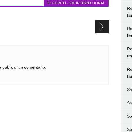
BLOGROLL
,
FM INTERNACIONAL
Re
li
Re
li
Re
li
 publicar un comentario.
Re
li
Sa
Sm
So
So