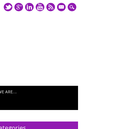
mail
WE ARE….
ategories