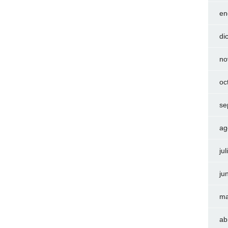
en
di
no
oc
se
ag
ju
ju
ma
ab