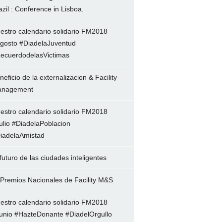
azil : Conference in Lisboa.
estro calendario solidario FM2018
gosto #DiadelaJuventud
ecuerdodelasVictimas
neficio de la externalizacion & Facility
nagement
estro calendario solidario FM2018
ulio #DiadelaPoblacion
iadelaAmistad
 futuro de las ciudades inteligentes
 Premios Nacionales de Facility M&S
estro calendario solidario FM2018
unio #HazteDonante #DiadelOrgullo