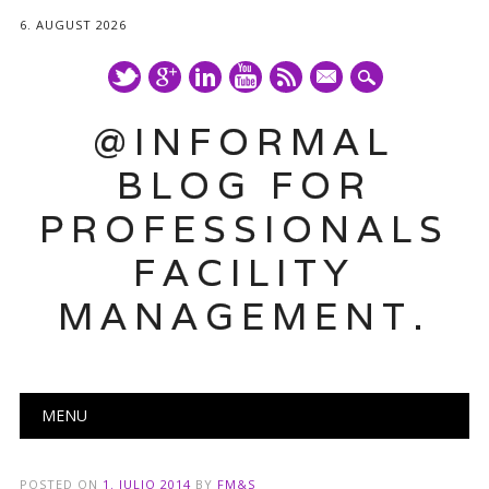
6. AUGUST 2026
mail
@INFORMAL
BLOG FOR
PROFESSIONALS
FACILITY
MANAGEMENT.
Main menu
Skip
MENU
to
content
POSTED ON
1. JULIO 2014
BY
FM&S