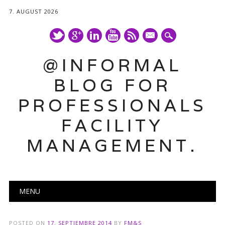
7. AUGUST 2026
mail
@INFORMAL
BLOG FOR
PROFESSIONALS
FACILITY
MANAGEMENT.
Main menu
Skip
MENU
to
content
POSTED ON
17. SEPTIEMBRE 2014
BY
FM&S