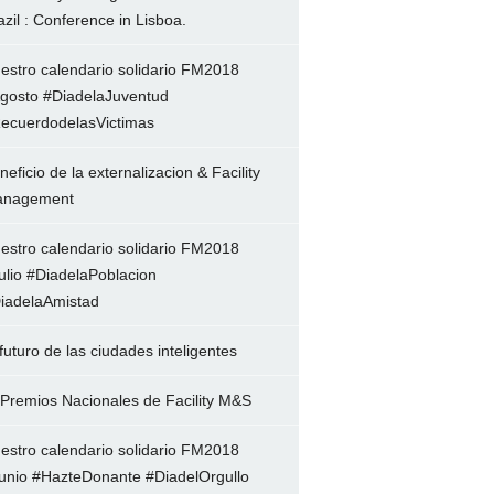
azil : Conference in Lisboa.
estro calendario solidario FM2018
gosto #DiadelaJuventud
ecuerdodelasVictimas
neficio de la externalizacion & Facility
nagement
estro calendario solidario FM2018
ulio #DiadelaPoblacion
iadelaAmistad
 futuro de las ciudades inteligentes
 Premios Nacionales de Facility M&S
estro calendario solidario FM2018
unio #HazteDonante #DiadelOrgullo