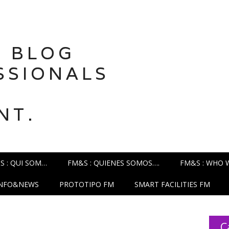
 BLOG
SSIONALS
NT.
S : QUI SOM…
FM&S : QUIENES SOMOS….
FM&S : WHO 
INFO&NEWS
PROTOTIPO FM
SMART FACILITIES FM
C