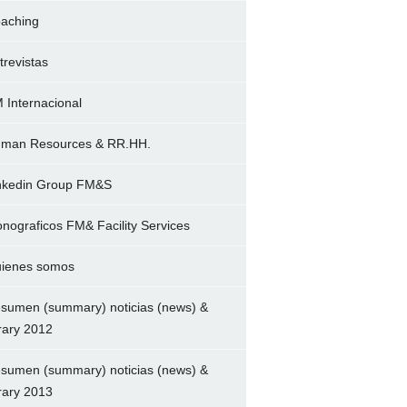
aching
trevistas
 Internacional
man Resources & RR.HH.
nkedin Group FM&S
nograficos FM& Facility Services
ienes somos
sumen (summary) noticias (news) &
brary 2012
sumen (summary) noticias (news) &
brary 2013