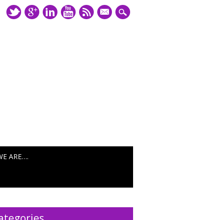
mail
WE ARE….
ategories