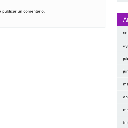
 publicar un comentario.
A
se
ag
ju
ju
ma
ab
ma
fe