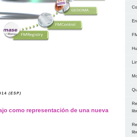
Co
En
FM
Hu
Li
Mo
Qu
2014
(ESP)
Re
ajo como representación de una nueva
li
Re
li