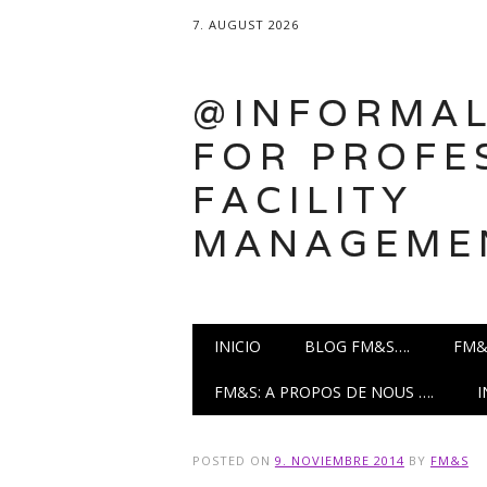
7. AUGUST 2026
@INFORMAL
FOR PROFE
FACILITY
MANAGEME
Main menu
Skip
INICIO
BLOG FM&S….
FM&
to
content
FM&S: A PROPOS DE NOUS ….
POSTED ON
9. NOVIEMBRE 2014
BY
FM&S