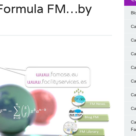
Formula FM…by
Bl
Ca
Ca
Ca
Ca
Ca
Ca
Ca
Ca
F