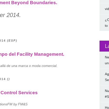
gement Beyond Boundaries.
vi
er 2014.
¿C
to
2014
(ESP)
L
mpo del Facility Management.
Ne
un
 allá de una marca o moda comercial.
Ag
2014
()
Se
Nu
Control Services
#S
utionsFM by FM&S
Ho