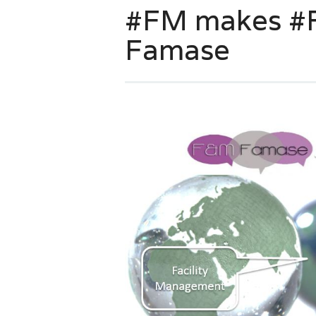
#FM makes #
Famase