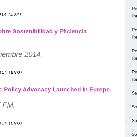
Re
2014
(ESP)
li
Re
obre Sostenibilidad y Eficiencia
li
Re
viembre 2014.
li
Re
2014
(ENG)
li
ic Policy Advocacy Launched In Europe.
Sa
f FM.
Sm
So
2014
(ENG)
So