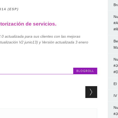
Br
2014
(ESP)
Nu
#A
orización de servicios.
#R
0 actualizada para sus clientes con las mejoras
Be
ctualización V2 junio13) y Versión actualizada 3 enero
Ma
Nu
#J
BLOGROLL
#D
El
IV
Nu
#J