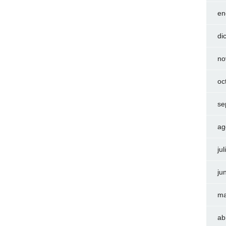
en
di
no
oc
se
ag
ju
ju
ma
ab