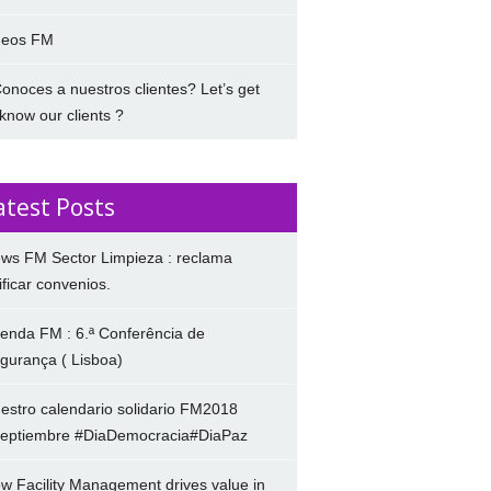
deos FM
onoces a nuestros clientes? Let’s get
 know our clients ?
atest Posts
ws FM Sector Limpieza : reclama
ificar convenios.
enda FM : 6.ª Conferência de
gurança ( Lisboa)
estro calendario solidario FM2018
eptiembre #DiaDemocracia#DiaPaz
w Facility Management drives value in