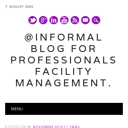
7. AUGUST 2026
mail
@INFORMAL
BLOG FOR
PROFESSIONALS
FACILITY
MANAGEMENT.
Main menu
Skip
MENU
to
content
POSTED ON
13. NOVIEMBRE 2014
BY
FM&S