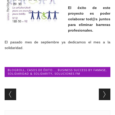
El éxito de este
proyecto es poder
colaborar tod@s juntos
para eliminar barreras
profesionales.
El pasado mes de septiembre ya dedicamos el mes a la
solidaridad.
BLOGROLL
,
CASOS DE ÉXITO.... BUSINESS SUCCESS BY FAMASE
,
SOLIDARIDAD & SOLIDARITY
,
SOLUCIONES FM
Post navigation