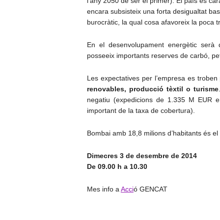
l’any 2050 de ser el primer). El país es ca
encara subsisteix una forta desigualtat ba
burocràtic, la qual cosa afavoreix la poca 
En el desenvolupament energètic serà 
posseeix importants reserves de carbó, petr
Les expectatives per l’empresa es troben
renovables, producció tèxtil o turisme
negatiu (expedicions de 1.335 M EUR en
important de la taxa de cobertura).
Bombai amb 18,8 milions d’habitants és el 
Dimecres 3 de desembre de 2014
De 09.00 h a 10.30
Mes info a
Acci
ó GENCAT