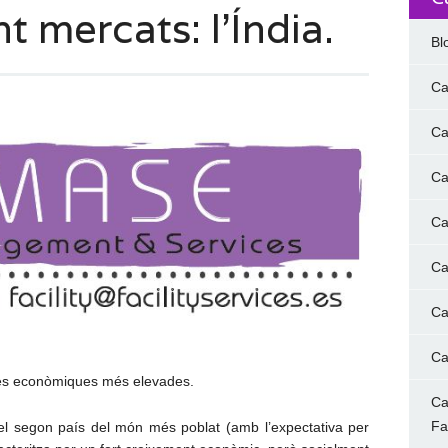
t mercats: l’Índia.
Bl
Ca
Ca
Ca
Ca
Ca
Ca
Ca
ves econòmiques més elevades.
Ca
F
 el segon país del món més poblat (amb l’expectativa per