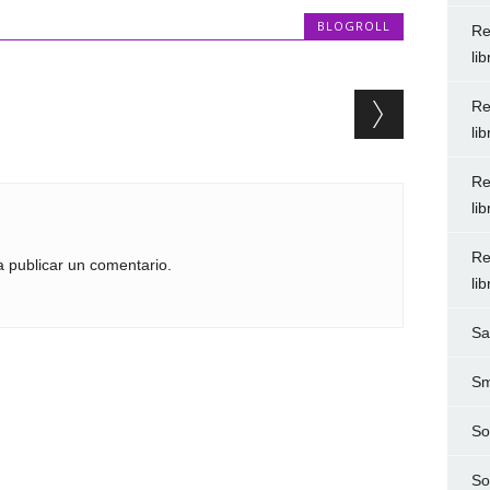
BLOGROLL
Re
li
Re
li
Re
li
Re
 publicar un comentario.
li
Sa
Sm
So
So