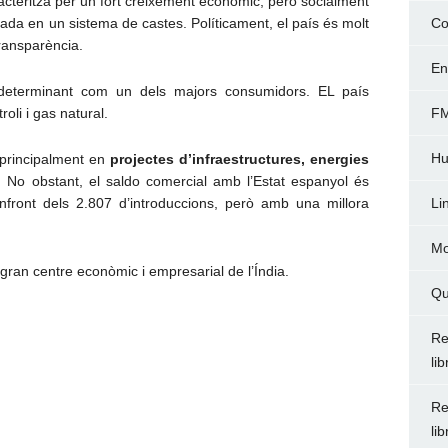
racteritza per un fort creixement econòmic, però socialment
sada en un sistema de castes. Políticament, el país és molt
Co
transparència.
En
determinant com un dels majors consumidors. EL país
oli i gas natural.
FM
Hu
 principalment en
projectes d’infraestructures, energies
. No obstant, el saldo comercial amb l’Estat espanyol és
front dels 2.807 d’introduccions, però amb una millora
Li
Mo
gran centre econòmic i empresarial de l’Índia.
Qu
Re
li
Re
li