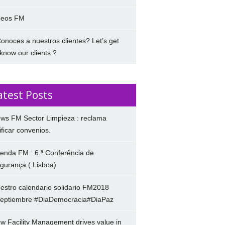
deos FM
onoces a nuestros clientes? Let’s get
 know our clients ?
atest Posts
ws FM Sector Limpieza : reclama
ificar convenios.
enda FM : 6.ª Conferência de
gurança ( Lisboa)
estro calendario solidario FM2018
eptiembre #DiaDemocracia#DiaPaz
w Facility Management drives value in