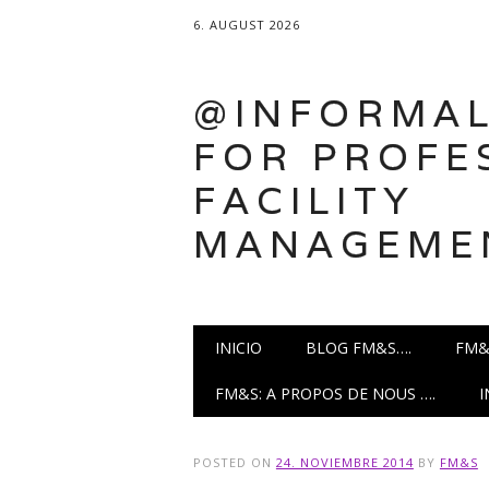
6. AUGUST 2026
@INFORMAL
FOR PROFE
FACILITY
MANAGEME
Main menu
Skip
INICIO
BLOG FM&S….
FM&
to
content
FM&S: A PROPOS DE NOUS ….
POSTED ON
24. NOVIEMBRE 2014
BY
FM&S