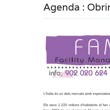
Agenda : Obrin
L’Índia és un dels mercats amb expectati
Els seus 1.220 milions d’habitants el fan