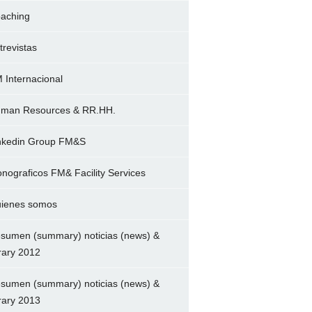
aching
trevistas
 Internacional
man Resources & RR.HH.
nkedin Group FM&S
nograficos FM& Facility Services
ienes somos
sumen (summary) noticias (news) &
brary 2012
sumen (summary) noticias (news) &
brary 2013