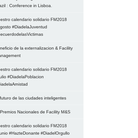
azil : Conference in Lisboa.
estro calendario solidario FM2018
gosto #DiadelaJuventud
ecuerdodelasVictimas
neficio de la externalizacion & Facility
nagement
estro calendario solidario FM2018
ulio #DiadelaPoblacion
iadelaAmistad
 futuro de las ciudades inteligentes
 Premios Nacionales de Facility M&S
estro calendario solidario FM2018
unio #HazteDonante #DiadelOrgullo