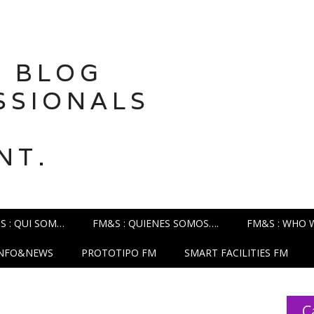
 BLOG
SSIONALS
NT.
S : QUI SOM…
FM&S : QUIENES SOMOS….
FM&S : WHO 
INFO&NEWS
PROTOTIPO FM
SMART FACILITIES FM
C