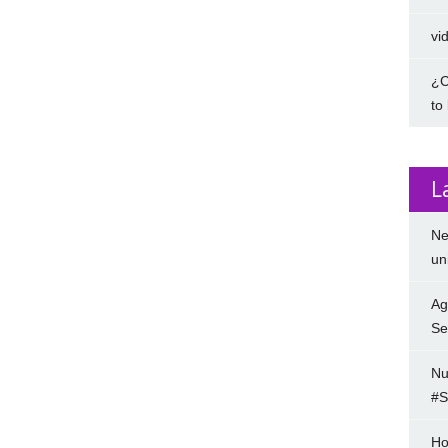
vi
¿C
to
L
Ne
un
Ag
Se
Nu
#S
Ho