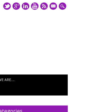
mail
WE ARE….
ategories