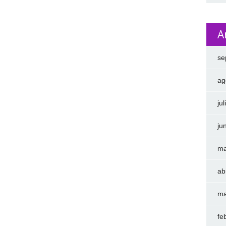
A
se
ag
ju
ju
ma
ab
ma
fe