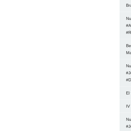
Br
Nu
#A
#R
Be
Ma
Nu
#J
#D
El
IV
Nu
#J