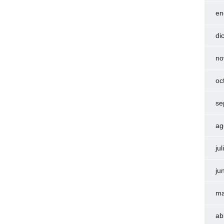
en
di
no
oc
se
ag
ju
ju
ma
ab