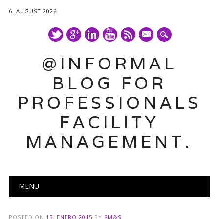
6. AUGUST 2026
mail
@INFORMAL
BLOG FOR
PROFESSIONALS
FACILITY
MANAGEMENT.
Main menu
Skip
MENU
to
content
POSTED ON
15. ENERO 2015
BY
FM&S