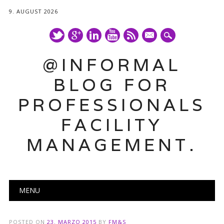
9. AUGUST 2026
mail
@INFORMAL
BLOG FOR
PROFESSIONALS
FACILITY
MANAGEMENT.
Main menu
Skip
MENU
to
content
POSTED ON
23. MARZO 2015
BY
FM&S