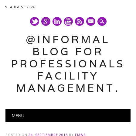
9. AUGUST 2026
mail
@INFORMAL
BLOG FOR
PROFESSIONALS
FACILITY
MANAGEMENT.
Main menu
Skip
MENU
to
content
POSTED ON
24. SEPTIEMBRE 2015
BY
FM&S