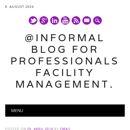
8. AUGUST 2026
mail
@INFORMAL
BLOG FOR
PROFESSIONALS
FACILITY
MANAGEMENT.
Main menu
Skip
MENU
to
content
POSTED ON
29. ABRIL 2016
BY
FM&S