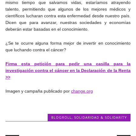
mismo tiempo que salvamos vidas, estaríamos atrayendo
talento, permitiendo que algunos de los mejores médicos y
científicos lucharan contra esta enfermedad desde nuestro país.
Dicen que para avanzar, nuestras sociedades y economías
deberán estar basadas en el conocimiento.
¿Se te ocurre alguna forma mejor de invertir en conocimiento
que luchando contra el cáncer?
Firma esta petición para pedir una casilla para la
investigación contra el cáncer en la Declaración de la Renta
>>
Imagen y campaña publicado por
change.org
BLOGROLL
,
SOLIDARIDAD & SOLIDARITY