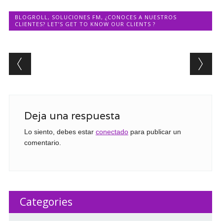
BLOGROLL
,
SOLUCIONES FM
,
¿CONOCES A NUESTROS
CLIENTES? LET’S GET TO KNOW OUR CLIENTS ?
Post navigation
Deja una respuesta
Lo siento, debes estar
conectado
para publicar un
comentario.
Categories