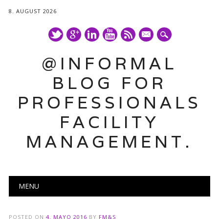
8. AUGUST 2026
mail
@INFORMAL
BLOG FOR
PROFESSIONALS
FACILITY
MANAGEMENT.
Main menu
Skip
MENU
to
content
POSTED ON
4. MAYO 2016
BY
FM&S