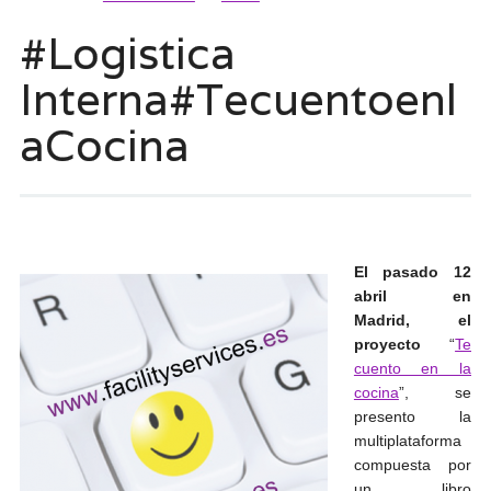
#Logistica
Interna#Tecuentoenl
aCocina
El pasado 12
abril en
Madrid, el
proyecto
“
Te
cuento en la
cocina
”, se
presento la
multiplataforma
compuesta por
un libro