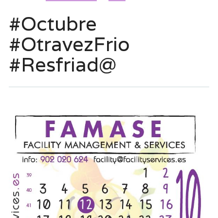
#Octubre
#OtravezFrio
#Resfriad@