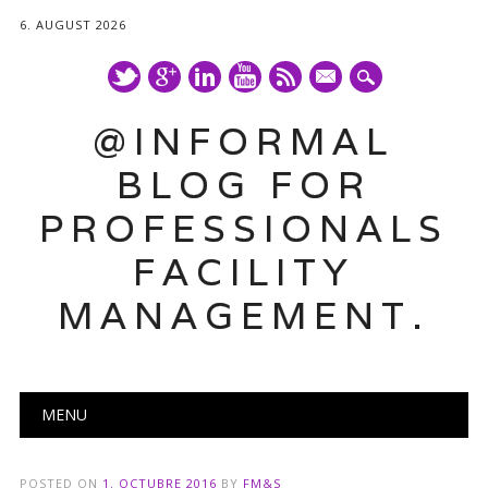
6. AUGUST 2026
mail
@INFORMAL
BLOG FOR
PROFESSIONALS
FACILITY
MANAGEMENT.
Main menu
Skip
MENU
to
content
POSTED ON
1. OCTUBRE 2016
BY
FM&S