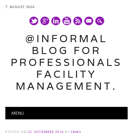
7. AUGUST 2026
mail
@INFORMAL
BLOG FOR
PROFESSIONALS
FACILITY
MANAGEMENT.
Main menu
Skip
MENU
to
content
POSTED ON
22. DICIEMBRE 2016
BY
FM&S