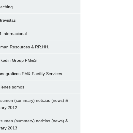
aching
trevistas
 Internacional
man Resources & RR.HH.
nkedin Group FM&S
nograficos FM& Facility Services
ienes somos
sumen (summary) noticias (news) &
brary 2012
sumen (summary) noticias (news) &
brary 2013