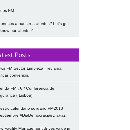
deos FM
onoces a nuestros clientes? Let’s get
 know our clients ?
atest Posts
ws FM Sector Limpieza : reclama
ificar convenios.
enda FM : 6.ª Conferência de
gurança ( Lisboa)
estro calendario solidario FM2018
eptiembre #DiaDemocracia#DiaPaz
w Facility Management drives value in