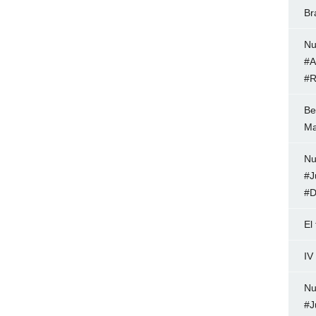
Br
Nu
#A
#R
Be
Ma
Nu
#J
#D
El
IV
Nu
#J