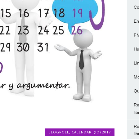
Co
En
FM
Hu
Li
Mo
Qu
Re
li
Re
BLOGROLL
,
CALENDARI (IO) 2017
li