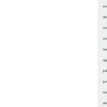
en
di
no
oc
se
ag
ju
ju
ma
ab