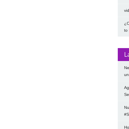
vi
¿C
to
L
Ne
un
Ag
Se
Nu
#S
Ho