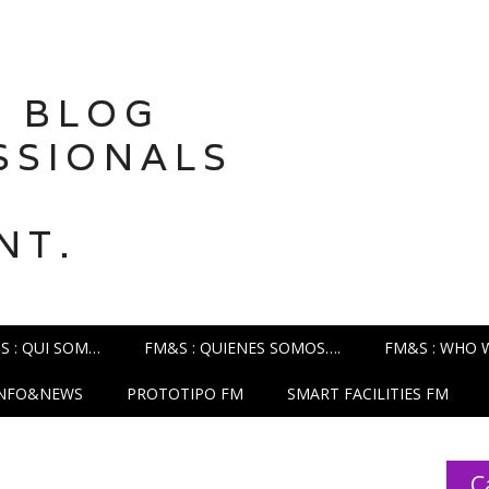
 BLOG
SSIONALS
NT.
S : QUI SOM…
FM&S : QUIENES SOMOS….
FM&S : WHO 
INFO&NEWS
PROTOTIPO FM
SMART FACILITIES FM
C