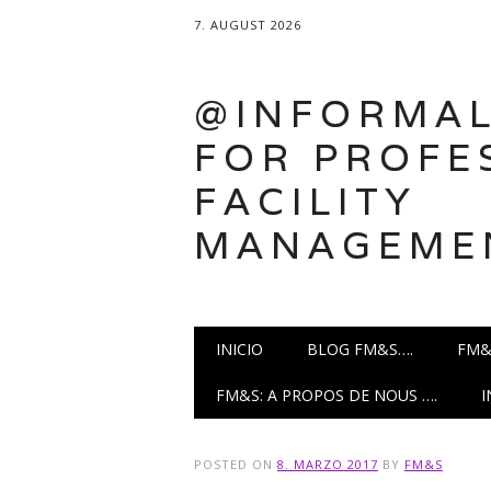
7. AUGUST 2026
@INFORMAL
FOR PROFE
FACILITY
MANAGEME
Main menu
Skip
INICIO
BLOG FM&S….
FM&
to
content
FM&S: A PROPOS DE NOUS ….
POSTED ON
8. MARZO 2017
BY
FM&S