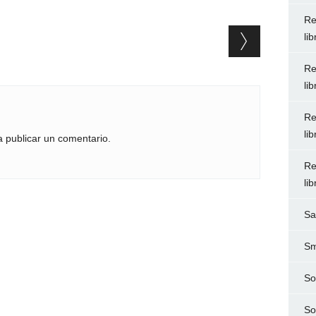
Re
li
Re
li
Re
li
 publicar un comentario.
Re
li
Sa
Sm
So
So