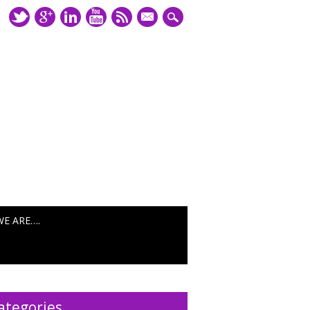
mail
WE ARE….
ategories