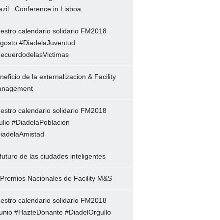
azil : Conference in Lisboa.
estro calendario solidario FM2018
gosto #DiadelaJuventud
ecuerdodelasVictimas
neficio de la externalizacion & Facility
nagement
estro calendario solidario FM2018
ulio #DiadelaPoblacion
iadelaAmistad
 futuro de las ciudades inteligentes
 Premios Nacionales de Facility M&S
estro calendario solidario FM2018
unio #HazteDonante #DiadelOrgullo