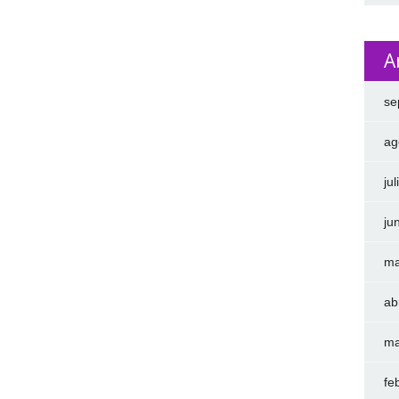
A
se
ag
ju
ju
ma
ab
ma
fe