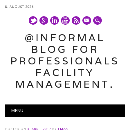
8. AUGUST 2026
mail
@INFORMAL
BLOG FOR
PROFESSIONALS
FACILITY
MANAGEMENT.
Main menu
Skip
MENU
to
content
POSTED ON
3. ABRIL 2017
BY
FM&S