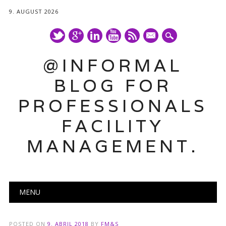
9. AUGUST 2026
mail
@INFORMAL
BLOG FOR
PROFESSIONALS
FACILITY
MANAGEMENT.
Main menu
Skip
MENU
to
content
POSTED ON
9. ABRIL 2018
BY
FM&S