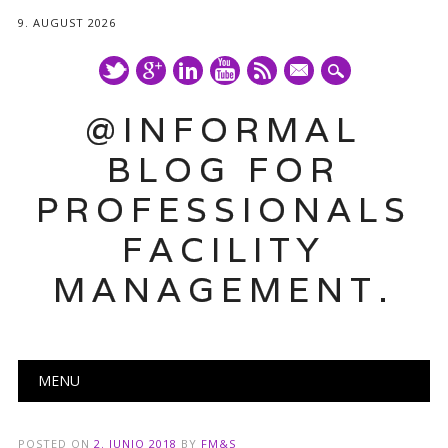
9. AUGUST 2026
mail
@INFORMAL
BLOG FOR
PROFESSIONALS
FACILITY
MANAGEMENT.
Main menu
Skip
MENU
to
content
POSTED ON
2. JUNIO 2018
BY
FM&S