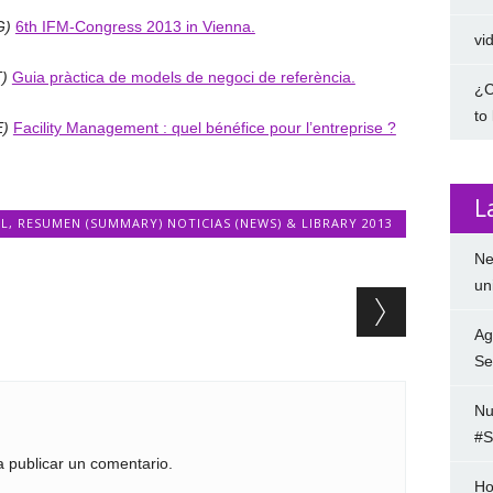
G)
6th IFM-Congress 2013 in Vienna.
vi
T)
Guia pràctica de models de negoci de referència.
¿C
to
E)
Facility Management : quel bénéfice pour l’entreprise ?
L
L
,
RESUMEN (SUMMARY) NOTICIAS (NEWS) & LIBRARY 2013
Ne
un
Ag
Se
Nu
#S
 publicar un comentario.
Ho