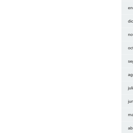
en
di
no
oc
se
ag
ju
ju
ma
ab