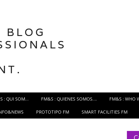
 BLOG
SSIONALS
NT.
S : QUI SOM…
FM&S : QUIENES SOMOS….
FM&S : WHO 
INFO&NEWS
PROTOTIPO FM
SMART FACILITIES FM
C