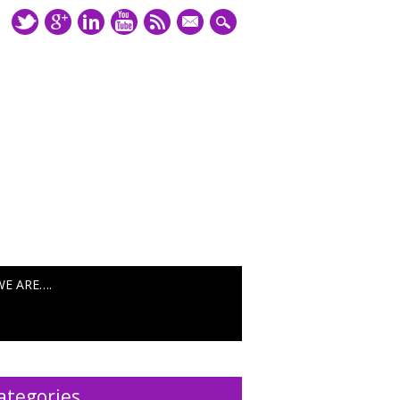
mail
WE ARE….
ategories