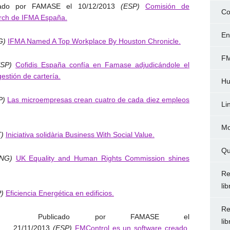
cado por FAMASE el 10/12/2013
(ESP)
Comisión de
Co
rch de IFMA España.
En
G)
IFMA Named A Top Workplace By Houston Chronicle.
FM
ESP)
Cofidis España confía en Famase adjudicándole el
gestión de cartería.
Hu
P)
Las microempresas crean cuatro de cada diez empleos
Li
Mo
T)
Iniciativa solidària Business With Social Value.
Qu
ENG)
UK Equality and Human Rights Commission shines
Re
li
P)
Eficiencia Energética en edificios.
Re
Publicado por FAMASE el
li
21/11/2013
(ESP)
FMControl es un software creado,