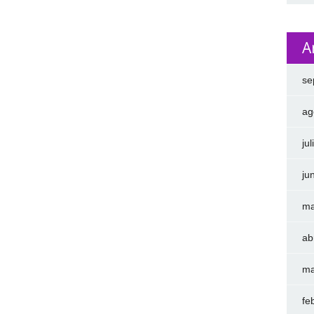
A
se
ag
ju
ju
ma
ab
ma
fe