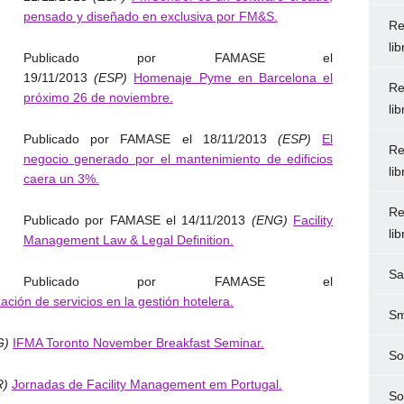
pensado y diseñado en exclusiva por FM&S.
Re
li
Publicado por FAMASE el
19/11/2013
(ESP)
Homenaje Pyme en Barcelona el
Re
próximo 26 de noviembre.
li
Publicado por FAMASE el 18/11/2013
(ESP)
El
Re
negocio generado por el mantenimiento de edificios
li
caera un 3%.
Re
Publicado por FAMASE el 14/11/2013
(ENG)
Facility
li
Management Law & Legal Definition.
Sa
Publicado por FAMASE el
ación de servicios en la gestión hotelera.
Sm
G)
IFMA Toronto November Breakfast Seminar.
So
R)
Jornadas de Facility Management em Portugal.
So