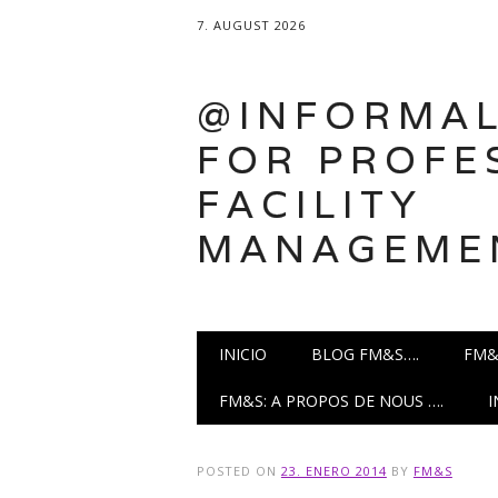
7. AUGUST 2026
@INFORMAL
FOR PROFE
FACILITY
MANAGEME
Main menu
Skip
INICIO
BLOG FM&S….
FM&
to
content
FM&S: A PROPOS DE NOUS ….
POSTED ON
23. ENERO 2014
BY
FM&S