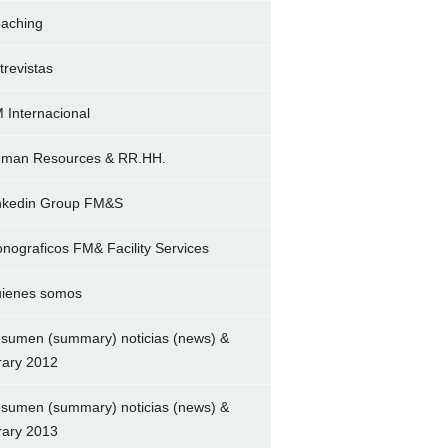
aching
trevistas
 Internacional
man Resources & RR.HH.
nkedin Group FM&S
nograficos FM& Facility Services
ienes somos
sumen (summary) noticias (news) &
brary 2012
sumen (summary) noticias (news) &
brary 2013