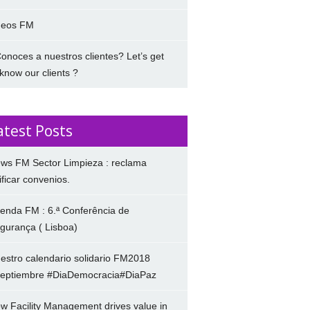
deos FM
onoces a nuestros clientes? Let’s get
 know our clients ?
atest Posts
ws FM Sector Limpieza : reclama
ificar convenios.
enda FM : 6.ª Conferência de
gurança ( Lisboa)
estro calendario solidario FM2018
eptiembre #DiaDemocracia#DiaPaz
w Facility Management drives value in