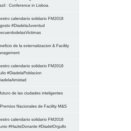
azil : Conference in Lisboa.
estro calendario solidario FM2018
gosto #DiadelaJuventud
ecuerdodelasVictimas
neficio de la externalizacion & Facility
nagement
estro calendario solidario FM2018
ulio #DiadelaPoblacion
iadelaAmistad
 futuro de las ciudades inteligentes
 Premios Nacionales de Facility M&S
estro calendario solidario FM2018
unio #HazteDonante #DiadelOrgullo