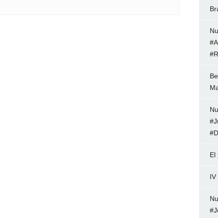
Br
Nu
#A
#R
Be
Ma
Nu
#J
#D
El
IV
Nu
#J