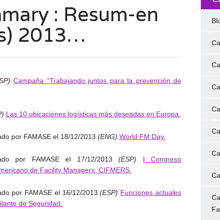
mary : Resum-en
Bl
es) 2013…
Ca
Ca
ESP)
Campaña “Trabajando juntos para la prevención de
Ca
Ca
P)
Las 10 ubicaciones logísticas más deseadas en Europa.
Ca
ado por FAMASE el 18/12/2013
(ENG)
World FM Day.
Ca
cado por FAMASE el 17/12/2013
(ESP)
I Congreso
mericano de Facility Managers, CIFMERS.
Ca
cado por FAMASE el 16/12/2013
(ESP)
Funciones actuales
Ca
gilante de Seguridad.
F