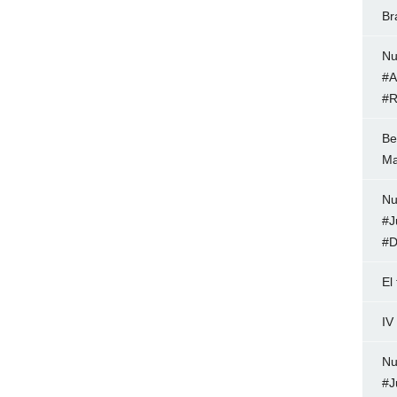
Br
Nu
#A
#R
Be
Ma
Nu
#J
#D
El
IV
Nu
#J