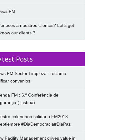
deos FM
onoces a nuestros clientes? Let’s get
 know our clients ?
atest Posts
ws FM Sector Limpieza : reclama
ificar convenios.
enda FM : 6.ª Conferência de
gurança ( Lisboa)
estro calendario solidario FM2018
eptiembre #DiaDemocracia#DiaPaz
w Facility Management drives value in