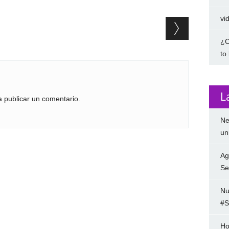
vi
¿C
to
L
 publicar un comentario.
Ne
un
Ag
Se
Nu
#S
Ho