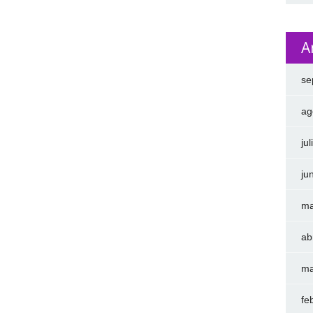
A
se
ag
ju
ju
ma
ab
ma
fe