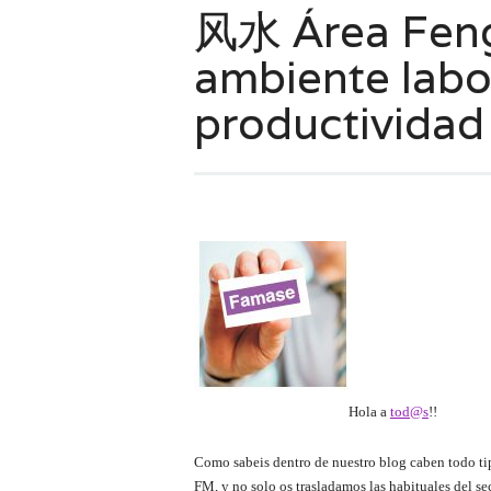
风水 Área Feng
ambiente labo
productividad
Hola a
tod@s
!!
Como sabeis dentro de nuestro blog caben todo tip
FM, y no solo os trasladamos las habituales del sec