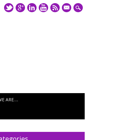
mail
WE ARE….
ategories