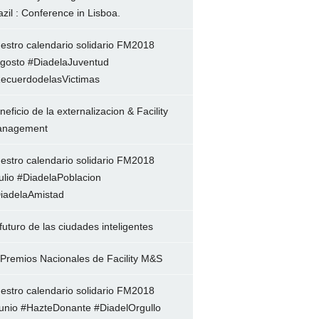
azil : Conference in Lisboa.
estro calendario solidario FM2018
gosto #DiadelaJuventud
ecuerdodelasVictimas
neficio de la externalizacion & Facility
nagement
estro calendario solidario FM2018
ulio #DiadelaPoblacion
iadelaAmistad
 futuro de las ciudades inteligentes
 Premios Nacionales de Facility M&S
estro calendario solidario FM2018
unio #HazteDonante #DiadelOrgullo