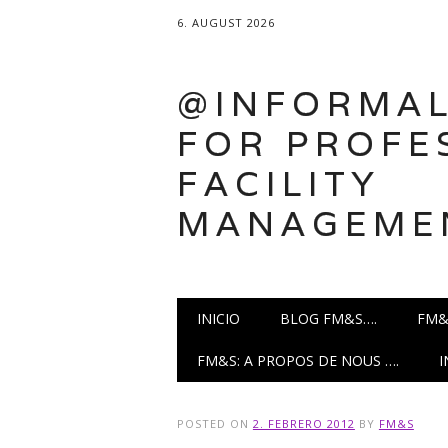
6. AUGUST 2026
@INFORMAL
FOR PROFE
FACILITY
MANAGEME
Main menu
Skip
INICIO
BLOG FM&S….
FM&
to
content
FM&S: A PROPOS DE NOUS ….
POSTED ON
2. FEBRERO 2012
BY
FM&S