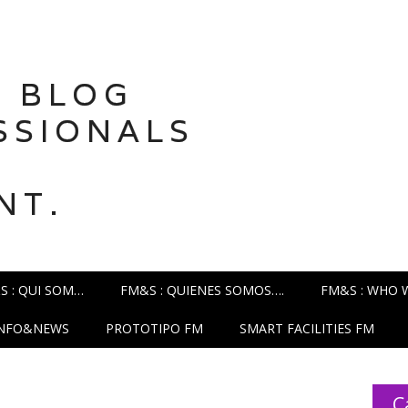
 BLOG
SSIONALS
NT.
S : QUI SOM…
FM&S : QUIENES SOMOS….
FM&S : WHO 
INFO&NEWS
PROTOTIPO FM
SMART FACILITIES FM
C