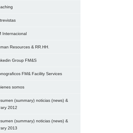
aching
trevistas
 Internacional
man Resources & RR.HH.
nkedin Group FM&S
nograficos FM& Facility Services
ienes somos
sumen (summary) noticias (news) &
brary 2012
sumen (summary) noticias (news) &
brary 2013