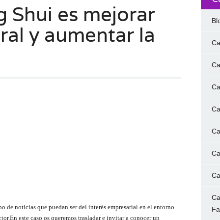
 Shui es mejorar
Bl
ral y aumentar la
Ca
Ca
Ca
Ca
Ca
Ca
Ca
Ca
o de noticias que puedan ser del interés empresarial en el entorno
F
tor.
En este caso os queremos trasladar e invitar a conocer un