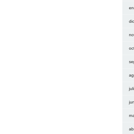
en
di
no
oc
se
ag
ju
ju
ma
ab