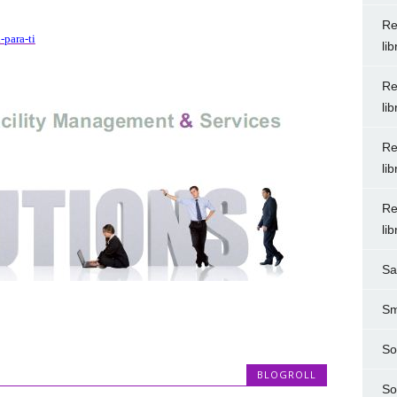
Re
-para-ti
li
Re
li
Re
li
Re
li
Sa
Sm
So
BLOGROLL
So