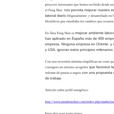
proyecto interesante que hemos recibido desde un
nos permita mejorar nuestro en
el Feng Shui
laboral diario.
Originalmente  y desarrollado en
filosóficos que estudiaba los cambios que ocurren e
mejorar ambiente labora
En Área Feng Shui es
han aplicado en España más de 400 empr
empresa. Ninguna empresa en Oriente, y 
y USA, ignoran estos principios milenarios
Con una inversión mínima
simplificas un coste q
que favorece l
consigues un entorno acogedor
con una propuesta d
informe de pautas a seguir
de trabajo.
Artículo sobre perfil energético:
http://www.areafengshui.com/index.php/marketing-
Feng shui para particulares: