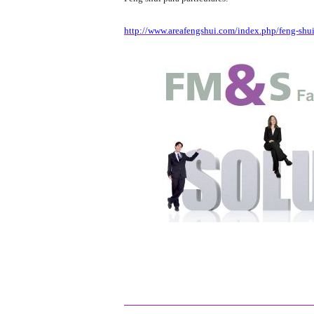
http://www.areafengshui.com/index.php/feng-shui