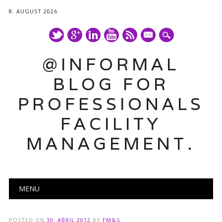
8. AUGUST 2026
mail
@INFORMAL
BLOG FOR
PROFESSIONALS
FACILITY
MANAGEMENT.
Main menu
Skip
MENU
to
content
POSTED ON
30. ABRIL 2012
BY
FM&S