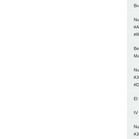
Br
Nu
#A
#R
Be
Ma
Nu
#J
#D
El
IV
Nu
#J