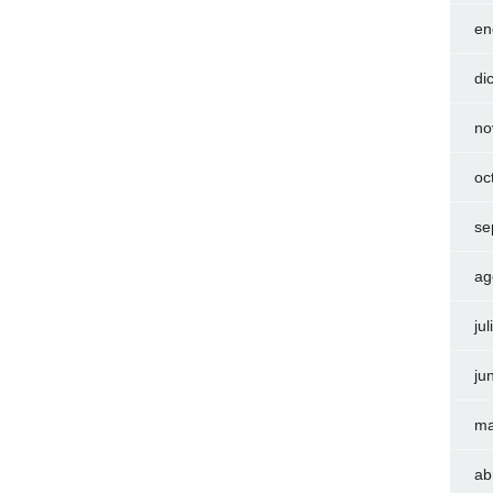
en
di
no
oc
se
ag
ju
ju
ma
ab