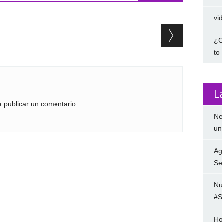
vi
¿C
to
L
 publicar un comentario.
Ne
un
Ag
Se
Nu
#S
Ho