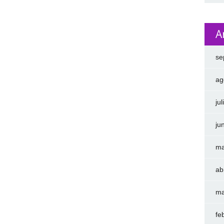
A
se
ag
ju
ju
ma
ab
ma
fe