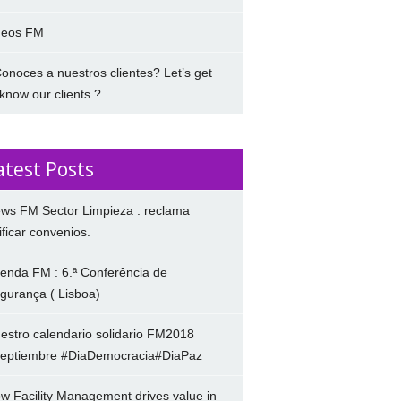
deos FM
onoces a nuestros clientes? Let’s get
 know our clients ?
atest Posts
ws FM Sector Limpieza : reclama
ificar convenios.
enda FM : 6.ª Conferência de
gurança ( Lisboa)
estro calendario solidario FM2018
eptiembre #DiaDemocracia#DiaPaz
w Facility Management drives value in