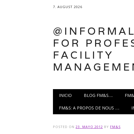
7. AUGUST 2026
@INFORMAL
FOR PROFE
FACILITY
MANAGEME
Main menu
Skip
INICIO
BLOG FM&S….
FM&
to
content
FM&S: A PROPOS DE NOUS ….
POSTED ON
23. MAYO 2012
BY
FM&S