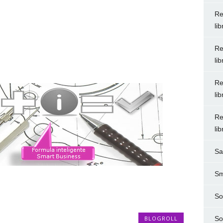
Re
li
Re
li
Re
li
Re
li
Sa
Sm
So
BLOGROLL
So