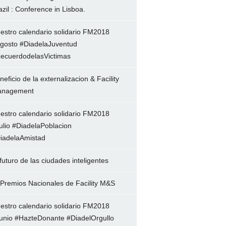
azil : Conference in Lisboa.
estro calendario solidario FM2018
gosto #DiadelaJuventud
ecuerdodelasVictimas
neficio de la externalizacion & Facility
nagement
estro calendario solidario FM2018
ulio #DiadelaPoblacion
iadelaAmistad
 futuro de las ciudades inteligentes
 Premios Nacionales de Facility M&S
estro calendario solidario FM2018
unio #HazteDonante #DiadelOrgullo