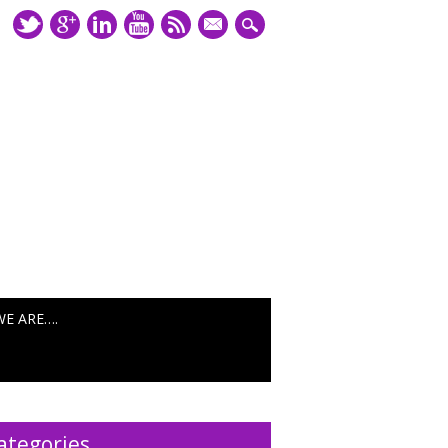
mail
WE ARE….
ategories