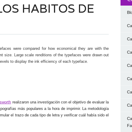
OS HABITOS DE
Bl
Ca
Ca
efaces were compared for how economical they are with the
Ca
t size. Large scale renditions of the typefaces were drawn out
levels to display the ink efficiency of each typeface.
Ca
Ca
Ca
sworth
realizaron una investigación con el objetivo de evaluar la
Ca
 tipografías más populares a la hora de imprimir. La metodología
mular el trazo de cada tipo de letra y verificar cuál había sido el
Ca
F