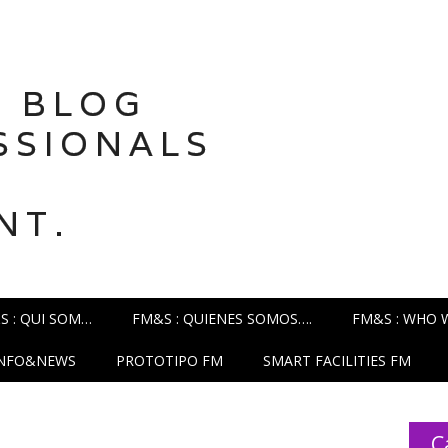
 BLOG
SSIONALS
NT.
S : QUI SOM…
FM&S : QUIENES SOMOS….
FM&S : WHO 
INFO&NEWS
PROTOTIPO FM
SMART FACILITIES FM
C