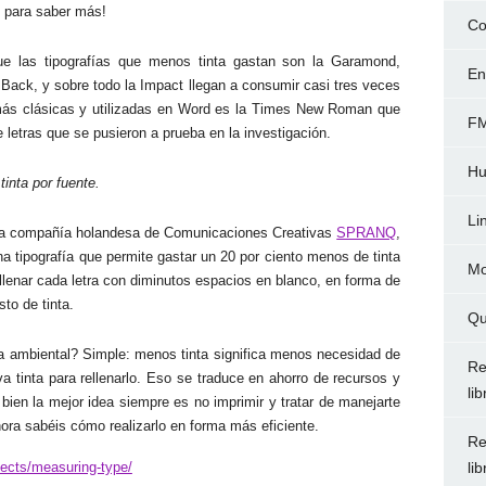
o para saber más!
Co
que las tipografías que menos tinta gastan son la Garamond,
En
 Back, y sobre todo la Impact llegan a consumir casi tres veces
 más clásicas y utilizadas en Word es la Times New Roman que
FM
e letras que se pusieron a prueba en la investigación.
Hu
inta por fuente.
Li
e la compañía holandesa de Comunicaciones Creativas
SPRANQ
,
na tipografía que permite gastar un 20 por ciento menos de tinta
Mo
llenar cada letra con diminutos espacios en blanco, en forma de
to de tinta.
Qu
ma ambiental? Simple: menos tinta significa menos necesidad de
Re
 tinta para rellenarlo. Eso se traduce en ahorro de recursos y
li
ien la mejor idea siempre es no imprimir y tratar de manejarte
hora sabéis cómo realizarlo en forma más eficiente.
Re
jects/measuring-type/
li