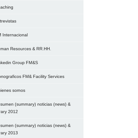
aching
trevistas
 Internacional
man Resources & RR.HH.
nkedin Group FM&S
nograficos FM& Facility Services
ienes somos
sumen (summary) noticias (news) &
brary 2012
sumen (summary) noticias (news) &
brary 2013