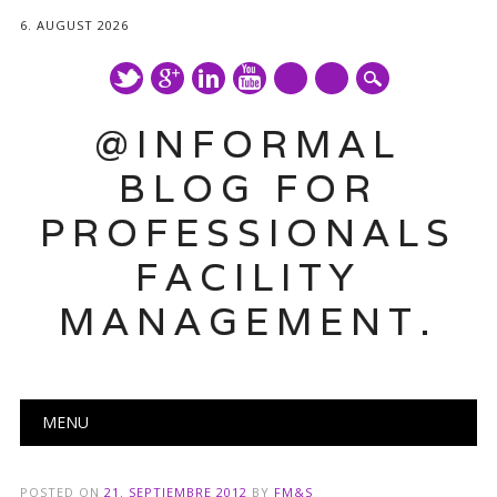
6. AUGUST 2026
mail
@INFORMAL
BLOG FOR
PROFESSIONALS
FACILITY
MANAGEMENT.
Main menu
Skip
MENU
to
content
POSTED ON
21. SEPTIEMBRE 2012
BY
FM&S