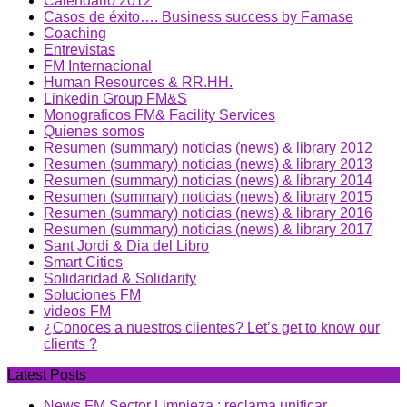
Calendario 2012
Casos de éxito…. Business success by Famase
Coaching
Entrevistas
FM Internacional
Human Resources & RR.HH.
Linkedin Group FM&S
Monograficos FM& Facility Services
Quienes somos
Resumen (summary) noticias (news) & library 2012
Resumen (summary) noticias (news) & library 2013
Resumen (summary) noticias (news) & library 2014
Resumen (summary) noticias (news) & library 2015
Resumen (summary) noticias (news) & library 2016
Resumen (summary) noticias (news) & library 2017
Sant Jordi & Dia del Libro
Smart Cities
Solidaridad & Solidarity
Soluciones FM
videos FM
¿Conoces a nuestros clientes? Let’s get to know our
clients ?
Latest Posts
News FM Sector Limpieza : reclama unificar