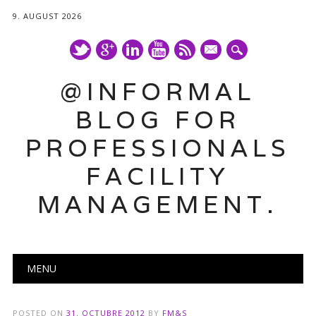
9. AUGUST 2026
mail
@INFORMAL
BLOG FOR
PROFESSIONALS
FACILITY
MANAGEMENT.
Main menu
Skip
MENU
to
content
POSTED ON
31. OCTUBRE 2012
BY
FM&S