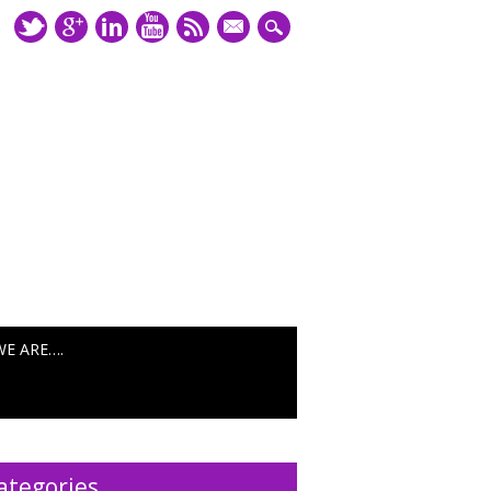
mail
WE ARE….
ategories