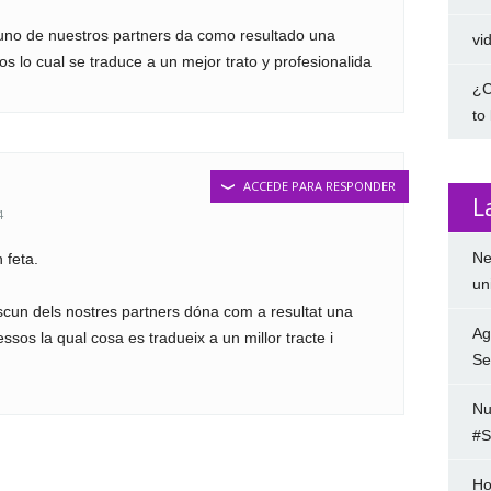
uno de nuestros partners da como resultado una
vi
s lo cual se traduce a un mejor trato y profesionalida
¿C
to
ACCEDE PARA RESPONDER
L
4
Ne
 feta.
un
cun dels nostres partners dóna com a resultat una
Ag
ssos la qual cosa es tradueix a un millor tracte i
Se
Nu
#S
Ho