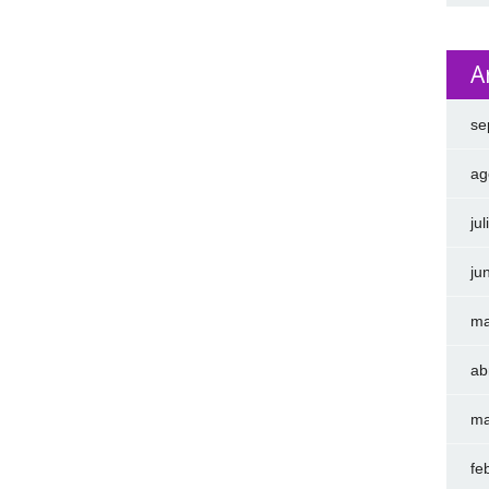
A
se
ag
ju
ju
ma
ab
ma
fe