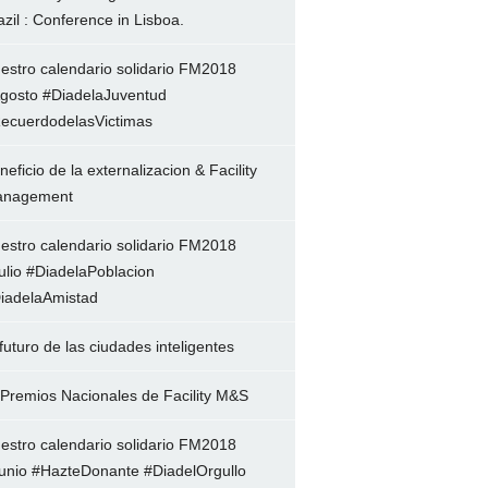
azil : Conference in Lisboa.
estro calendario solidario FM2018
gosto #DiadelaJuventud
ecuerdodelasVictimas
neficio de la externalizacion & Facility
nagement
estro calendario solidario FM2018
ulio #DiadelaPoblacion
iadelaAmistad
 futuro de las ciudades inteligentes
 Premios Nacionales de Facility M&S
estro calendario solidario FM2018
unio #HazteDonante #DiadelOrgullo