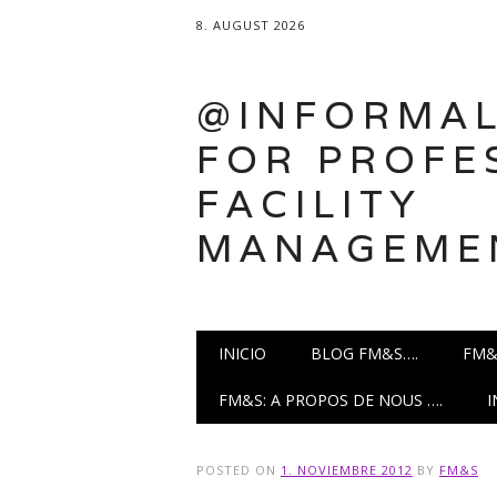
8. AUGUST 2026
@INFORMAL
FOR PROFE
FACILITY
MANAGEME
Main menu
Skip
INICIO
BLOG FM&S….
FM&
to
content
FM&S: A PROPOS DE NOUS ….
POSTED ON
1. NOVIEMBRE 2012
BY
FM&S