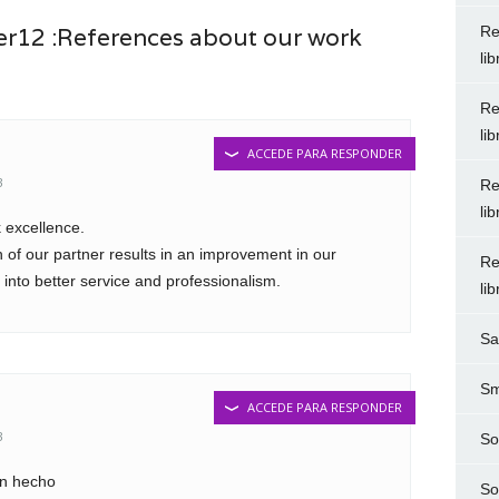
12 :References about our work
Re
li
Re
li
ACCEDE PARA RESPONDER
3
Re
li
 excellence.
 of our partner results in an improvement in our
Re
into better service and professionalism.
li
Sa
Sm
ACCEDE PARA RESPONDER
3
So
en hecho
So