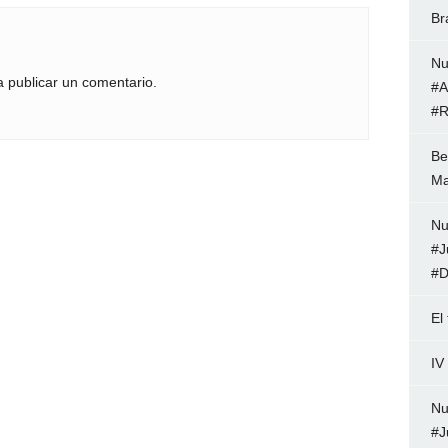
Br
Nu
 publicar un comentario.
#A
#R
Be
Ma
Nu
#J
#D
El
IV
Nu
#J