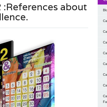
:References about
Bl
llence.
Ca
Ca
Ca
Ca
Ca
Ca
Ca
Ca
F