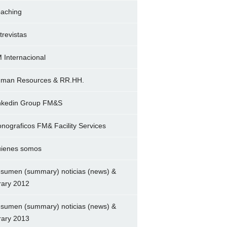
aching
trevistas
 Internacional
man Resources & RR.HH.
nkedin Group FM&S
nograficos FM& Facility Services
ienes somos
sumen (summary) noticias (news) &
brary 2012
sumen (summary) noticias (news) &
brary 2013