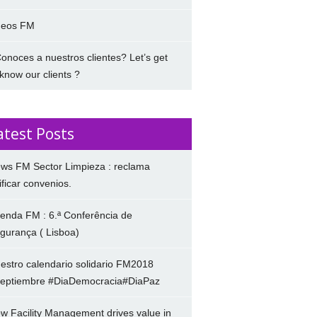
deos FM
onoces a nuestros clientes? Let’s get
 know our clients ?
atest Posts
ws FM Sector Limpieza : reclama
ificar convenios.
enda FM : 6.ª Conferência de
gurança ( Lisboa)
estro calendario solidario FM2018
eptiembre #DiaDemocracia#DiaPaz
w Facility Management drives value in