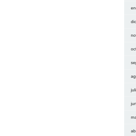
en
di
no
oc
se
ag
ju
ju
ma
ab