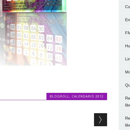
Co
En
FM
Hu
Li
Mo
Qu
BLOGROLL
,
CALENDARIO 2012
Re
li
Re
li