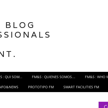
 BLOG
SSIONALS
NT.
S : QUI SOM…
FM&S : QUIENES SOMOS….
FM&S : WHO 
INFO&NEWS
PROTOTIPO FM
SMART FACILITIES FM
C