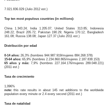
7.021.836.029 (Julio 2012 est.)
Top ten most populous countries (in millions):
China 1.343.24; India 1.205.07; United States 313.85; Indonesia
248.22; Brazil 205.72; Pakistan 190.29; Nigeria 170.12; Bangladesh
161.08; Russia 138.08; Japan 127.37 (Julio 2011 est.)
Distribución por edad
0-14 años:
26,3% (hombres 944.987.919/mujeres 884.268.378)
15-64 años:
65,9% (hombres 2.234.860.865/mujeres 2.187.838.153)
65 años y más:
7,9% (hombres 227.164.176/mujeres 289.048.221)
(2011 est.)
Tasa de crecimiento
1,096%
note:
this rate results in about 145 net additions to the worldwide
population every minute or 2.4 every second (2011 est.)
Tasa de natalidad