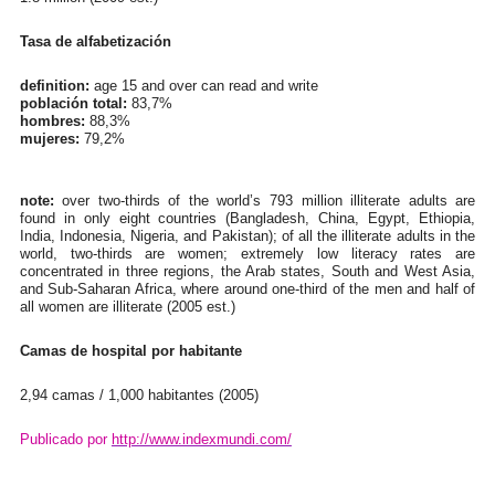
Tasa de alfabetización
definition:
age 15 and over can read and write
población total:
83,7%
hombres:
88,3%
mujeres:
79,2%
note:
over two-thirds of the world’s 793 million illiterate adults are
found in only eight countries (Bangladesh, China, Egypt, Ethiopia,
India, Indonesia, Nigeria, and Pakistan); of all the illiterate adults in the
world, two-thirds are women; extremely low literacy rates are
concentrated in three regions, the Arab states, South and West Asia,
and Sub-Saharan Africa, where around one-third of the men and half of
all women are illiterate (2005 est.)
Camas de hospital por habitante
2,94 camas / 1,000 habitantes (2005)
Publicado por
http://www.indexmundi.com/