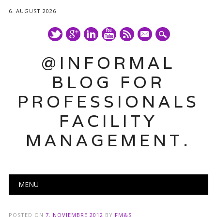
6. AUGUST 2026
mail
@INFORMAL
BLOG FOR
PROFESSIONALS
FACILITY
MANAGEMENT.
Main menu
Skip
MENU
to
content
POSTED ON
7. NOVIEMBRE 2012
BY
FM&S