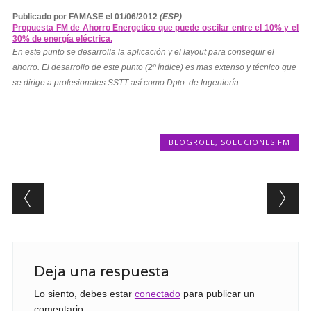
Publicado por FAMASE el 01/06/2012
(ESP)
Propuesta FM de Ahorro Energetico que puede oscilar entre el 10% y el
30% de energía eléctrica.
En este punto se desarrolla la aplicación y el layout para conseguir el
ahorro. El desarrollo de este punto (2º índice) es mas extenso y técnico que
se dirige a profesionales SSTT así como Dpto. de Ingeniería.
BLOGROLL
,
SOLUCIONES FM
Post navigation
Deja una respuesta
Lo siento, debes estar
conectado
para publicar un
comentario.