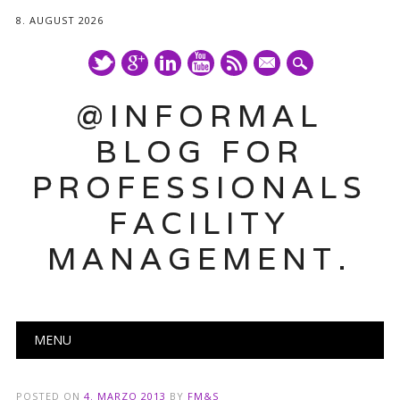
8. AUGUST 2026
mail
@INFORMAL
BLOG FOR
PROFESSIONALS
FACILITY
MANAGEMENT.
Main menu
Skip
MENU
to
content
POSTED ON
4. MARZO 2013
BY
FM&S