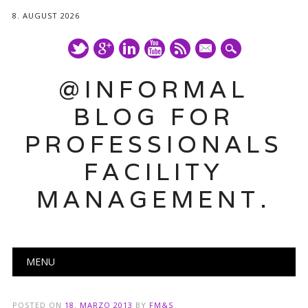
8. AUGUST 2026
mail
@INFORMAL
BLOG FOR
PROFESSIONALS
FACILITY
MANAGEMENT.
Main menu
Skip
MENU
to
content
POSTED ON
18. MARZO 2013
BY
FM&S