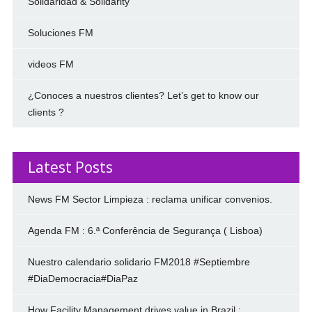
Solidaridad & Solidarity
Soluciones FM
videos FM
¿Conoces a nuestros clientes? Let’s get to know our
clients ?
Latest Posts
News FM Sector Limpieza : reclama unificar convenios.
Agenda FM : 6.ª Conferência de Segurança ( Lisboa)
Nuestro calendario solidario FM2018 #Septiembre
#DiaDemocracia#DiaPaz
How Facility Management drives value in Brazil :