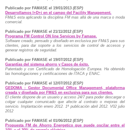
Publicado por FAMASE el 19/01/2013
(ESP)
Desarrollamos I+D+i en el campo del Facility Management.
FM&S esta aplicando la disciplina FM mas allá de una marca o moda
comercial.
Publicado por FAMASE el 21/11/2012
(ESP)
Programa FM Control ON line Services by Famase.
Software creado, pensado y diseñado en exclusiva por FM&S para sus
clientes, para dar soporte a los servicios de control de accesos y
generar registros de seguridad.
Publicado por FAMASE el 19/07/2012
(ESP)
Garantías del sistema ahorro y Casos de éxito.
Patentado y con Certificado de Homologación Europea. Ha obtenido
las homologaciones y certificaciones de ITACA y ENAC.
Publicado por FAMASE el 12/07/2012
(ESP)
GEDOMA : Gestor Documental Office Management, plataforma
creada y diseñada por FM&S en exclusiva para sus clientes.
El cliente dispone de un usuario y acceso 24/7 para poder descargar o
colgar cualquier comunicado que afecte al contrato o mejoras del
servicio. Implantación enero 2012. 1ª publicación abril 2012. V02 julio
2012
Publicado por FAMASE el 01/06/2012
(ESP)
Propuesta FM de Ahorro Energetico que puede oscilar entre el
10% y el 30% de energía eléctrica.