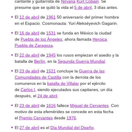
cantante y guitarrista de
Nirvana
Kurt Cobain
. Se
presume que se quitó la vida el
5 de abril
, 3 días antes.
El
12 de abril
de
1961
50 aniversario del primer hombre
en el Espacio. Cosmonauta: Yuri Alekséyevich Gagarin.
El
16 de abril
de
1531
se funda en México la ciudad
de
Puebla de los Ángeles
, ahora llamada
Heroica
Puebla de Zaragoza
.
El
22 de abril
de
1945
los rusos empiezan el asedio y la
batalla de
Berlín
, en la
Segunda Guerra Mundial
.
El
23 de abril
de
1521
concluye la
Guerra de las
Comunidades de Castilla
con la derrota de los
comuneros en la
batalla de Villalar
por el ejército
de
Carlos I
, siendo ejecutados sus capitanes, un día
después, el
24 de abril
.
El
23 de abril
de
1616
fallece
Miguel de Cervantes
. Con
motivo de esta efemérides se concede en esta fecha
el
Premio Cervantes
desde
1976
.
El
27 de abril
es el
Día Mundial del Diseño
.