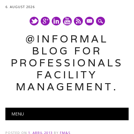
6. AUGUST 2026
mail
@INFORMAL
BLOG FOR
PROFESSIONALS
FACILITY
MANAGEMENT.
Main menu
Skip
MENU
to
content
POSTED ON
1. ABRIL 2013
BY
FM&S