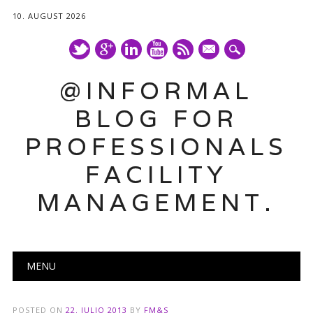
10. AUGUST 2026
mail
@INFORMAL
BLOG FOR
PROFESSIONALS
FACILITY
MANAGEMENT.
Main menu
Skip
MENU
to
content
POSTED ON
22. JULIO 2013
BY
FM&S