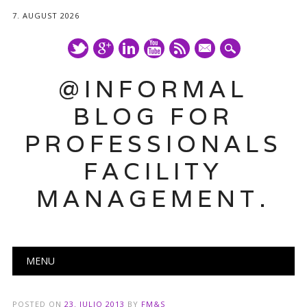
7. AUGUST 2026
mail
@INFORMAL
BLOG FOR
PROFESSIONALS
FACILITY
MANAGEMENT.
Main menu
Skip
MENU
to
content
POSTED ON
23. JULIO 2013
BY
FM&S