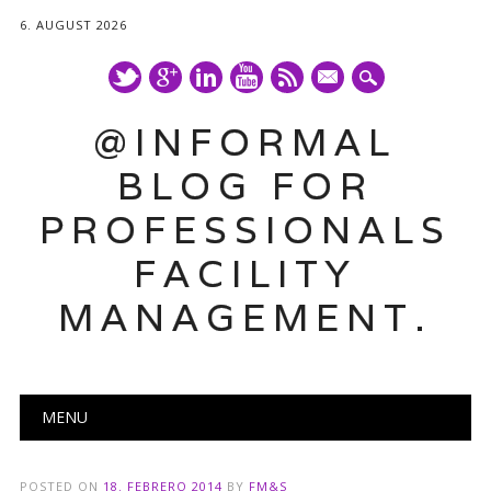
6. AUGUST 2026
mail
@INFORMAL
BLOG FOR
PROFESSIONALS
FACILITY
MANAGEMENT.
Main menu
Skip
MENU
to
content
POSTED ON
18. FEBRERO 2014
BY
FM&S