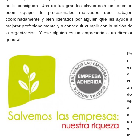
no lo consiguen. Una de las grandes claves está en tener un
buen equipo de profesionales motivados que trabajen
coordinadamente y bien liderados por alguien que les ayude a
mejorar profesionalmente y a conseguir cumplir con la misión de
la organización. Y ese alguien es un empresario o un director
general.
Po
r
es
o,
cu
an
do
ve
a
a
un
e
m