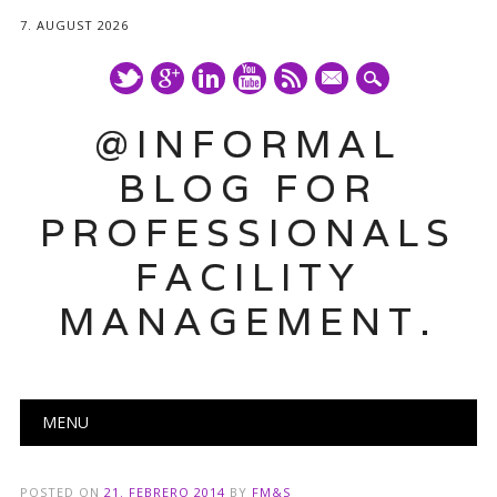
7. AUGUST 2026
mail
@INFORMAL
BLOG FOR
PROFESSIONALS
FACILITY
MANAGEMENT.
Main menu
Skip
MENU
to
content
POSTED ON
21. FEBRERO 2014
BY
FM&S