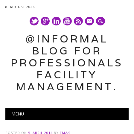
8. AUGUST 2026
mail
@INFORMAL
BLOG FOR
PROFESSIONALS
FACILITY
MANAGEMENT.
Main menu
Skip
MENU
to
content
POSTED ON
5. ABRIL 2014
BY
FM&S