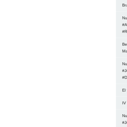
Br
Nu
#A
#R
Be
Ma
Nu
#J
#D
El
IV
Nu
#J