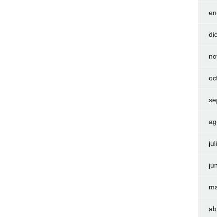
en
di
no
oc
se
ag
ju
ju
ma
ab