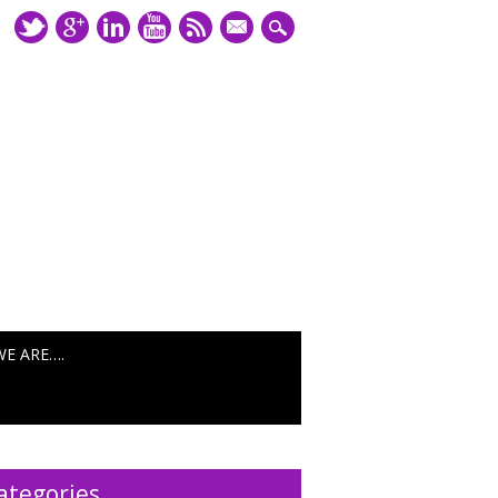
mail
WE ARE….
ategories