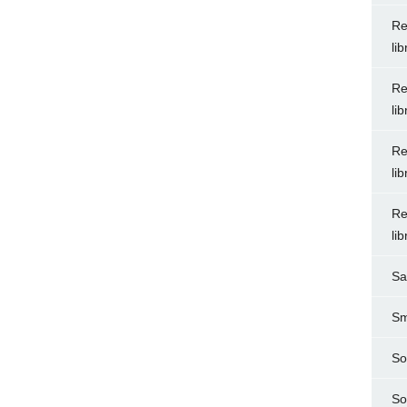
Re
li
Re
li
Re
li
Re
li
Sa
Sm
So
So