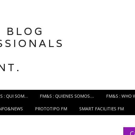
 BLOG
SSIONALS
NT.
S : QUI SOM…
FM&S : QUIENES SOMOS….
FM&S : WHO 
INFO&NEWS
PROTOTIPO FM
SMART FACILITIES FM
C