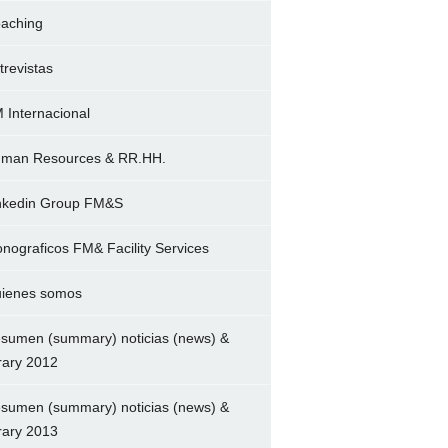
aching
trevistas
 Internacional
man Resources & RR.HH.
nkedin Group FM&S
nograficos FM& Facility Services
ienes somos
sumen (summary) noticias (news) &
brary 2012
sumen (summary) noticias (news) &
brary 2013