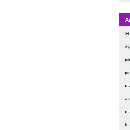
A
se
ag
ju
ju
ma
ab
ma
fe