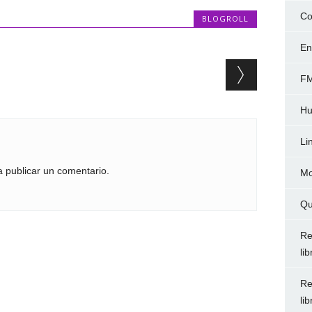
Co
BLOGROLL
En
FM
Hu
Li
 publicar un comentario.
Mo
Qu
Re
li
Re
li