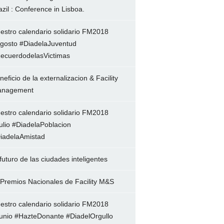
azil : Conference in Lisboa.
estro calendario solidario FM2018
gosto #DiadelaJuventud
ecuerdodelasVictimas
neficio de la externalizacion & Facility
nagement
estro calendario solidario FM2018
ulio #DiadelaPoblacion
iadelaAmistad
 futuro de las ciudades inteligentes
 Premios Nacionales de Facility M&S
estro calendario solidario FM2018
unio #HazteDonante #DiadelOrgullo