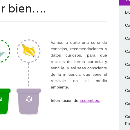
r bien….
Bl
Ca
Ca
Vamos a darte una serie de
consejos, recomendaciones y
Ca
datos curiosos, para que
recicles de forma correcta y
Ca
sencilla, y así seas consciente
de la influencia que tiene el
Ca
reciclaje en el medio
ambiente.
Ca
Información de
Ecoembes.
Ca
Ca
F