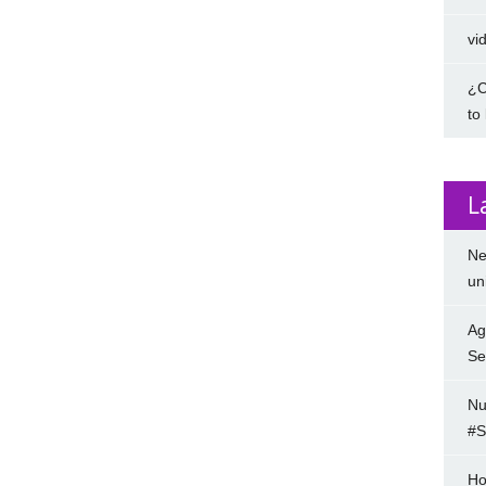
vi
¿C
to
L
Ne
un
Ag
Se
Nu
#S
Ho