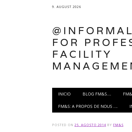
9. AUGUST 2026
@INFORMAL
FOR PROFE
FACILITY
MANAGEME
Main menu
Skip
INICIO
BLOG FM&S….
FM&
to
content
FM&S: A PROPOS DE NOUS ….
POSTED ON
25. AGOSTO 2014
BY
FM&S