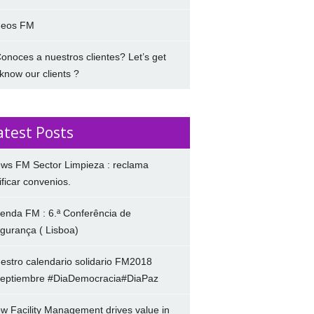
deos FM
onoces a nuestros clientes? Let’s get
 know our clients ?
atest Posts
ws FM Sector Limpieza : reclama
ificar convenios.
enda FM : 6.ª Conferência de
gurança ( Lisboa)
estro calendario solidario FM2018
eptiembre #DiaDemocracia#DiaPaz
w Facility Management drives value in