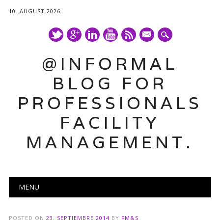
10. AUGUST 2026
mail
@INFORMAL
BLOG FOR
PROFESSIONALS
FACILITY
MANAGEMENT.
Main menu
Skip
MENU
to
content
POSTED ON
23. SEPTIEMBRE 2014
BY
FM&S