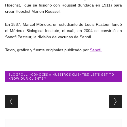
Hoechst, que se fusionó con Roussel (fundada en 1911) para
crear Hoechst Marion Roussel.
En 1887, Marcel Mérieux, un estudiante de Louis Pasteur, fundó
el Mérieux Biological Institute, el cuál, en 2004 se convirtió en
Sanofi Pasteur, la división de vacunas de Sanofi.
Texto, grafico y fuente originales publicado por
Sanofi.
BLOGROLL
,
¿CONOCES A NUESTROS CLIENTES? LET’S GET TO
KNOW OUR CLIENTS ?
Post navigation