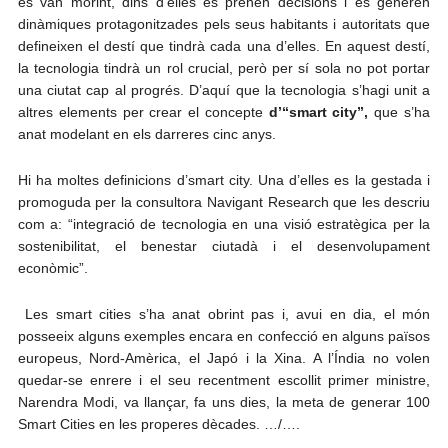
es van morint, dins d’elles es prenen decisions i es generen
dinàmiques protagonitzades pels seus habitants i autoritats que
defineixen el destí que tindrà cada una d’elles. En aquest destí,
la tecnologia tindrà un rol crucial, però per sí sola no pot portar
una ciutat cap al progrés. D’aquí que la tecnologia s’hagi unit a
altres elements per crear el concepte
d’“smart city”,
que s’ha
anat modelant en els darreres cinc anys.
Hi ha moltes definicions d’smart city. Una d’elles es la gestada i
promoguda per la consultora Navigant Research que les descriu
com a: “integració de tecnologia en una visió estratègica per la
sostenibilitat, el benestar ciutadà i el desenvolupament
econòmic”.
Les smart cities s’ha anat obrint pas i, avui en dia, el món
posseeix alguns exemples encara en confecció en alguns països
europeus, Nord-Amèrica, el Japó i la Xina. A l’Índia no volen
quedar-se enrere i el seu recentment escollit primer ministre,
Narendra Modi, va llançar, fa uns dies, la meta de generar 100
Smart Cities en les properes dècades. …/….