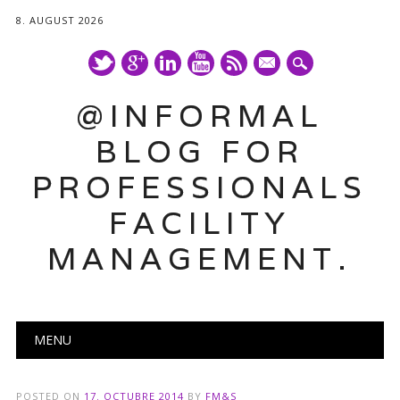
8. AUGUST 2026
mail
@INFORMAL
BLOG FOR
PROFESSIONALS
FACILITY
MANAGEMENT.
Main menu
Skip
MENU
to
content
POSTED ON
17. OCTUBRE 2014
BY
FM&S