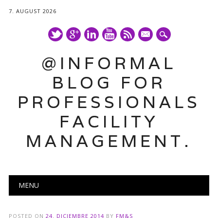
7. AUGUST 2026
mail
@INFORMAL
BLOG FOR
PROFESSIONALS
FACILITY
MANAGEMENT.
Main menu
Skip
MENU
to
content
POSTED ON
24. DICIEMBRE 2014
BY
FM&S