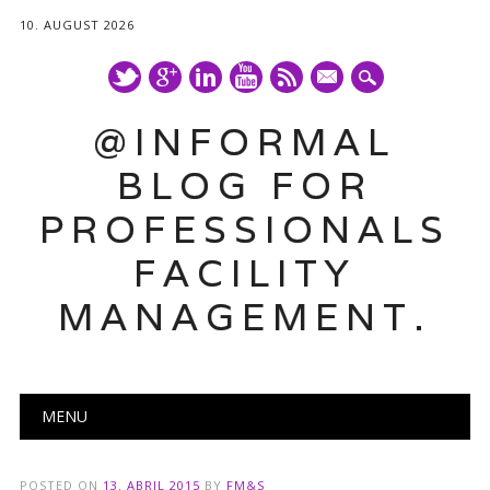
10. AUGUST 2026
mail
@INFORMAL
BLOG FOR
PROFESSIONALS
FACILITY
MANAGEMENT.
Main menu
Skip
MENU
to
content
POSTED ON
13. ABRIL 2015
BY
FM&S