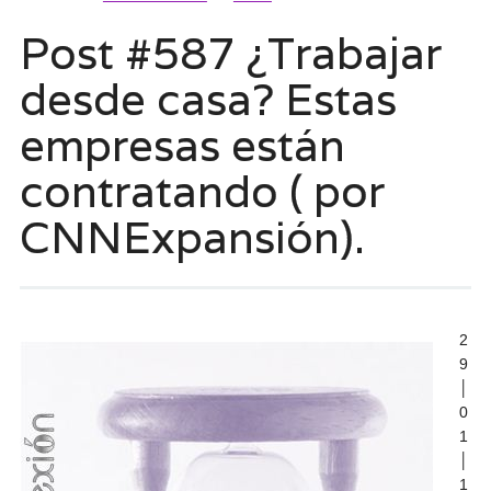
Post #587 ¿Trabajar
desde casa? Estas
empresas están
contratando ( por
CNNExpansión).
2
9
│
0
1
│
1