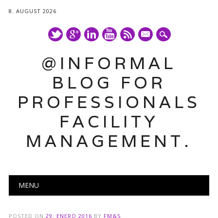
8. AUGUST 2026
mail
@INFORMAL
BLOG FOR
PROFESSIONALS
FACILITY
MANAGEMENT.
Main menu
Skip
MENU
to
content
POSTED ON
29. ENERO 2016
BY
FM&S