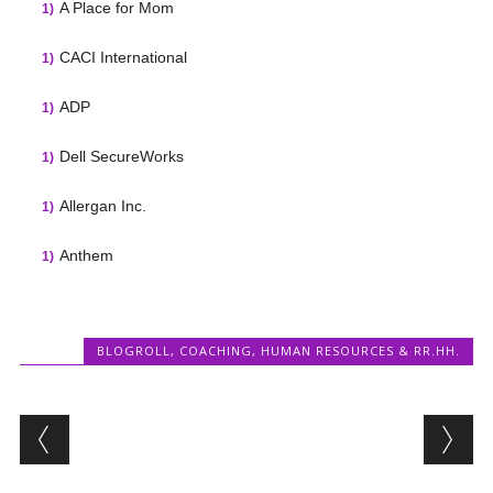
A Place for Mom
CACI International
ADP
Dell SecureWorks
Allergan Inc.
Anthem
BLOGROLL
,
COACHING
,
HUMAN RESOURCES & RR.HH.
Post navigation