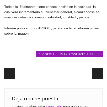
Todo ello, finalmente, tiene consecuencias en la sociedad, la
cual verá incrementado su bienestar general, alcanzándose así
mayores cotas de corresponsabilidad, igualdad y justicia.
Informe publicado por ARHOE , para acceder al informe pulsar
sobre la imagen.
BLOGROLL
,
HUMAN RESOURCES & RR.HH.
Post navigation
Deja una respuesta
Lo siento, debes estar
conectado
para publicar un