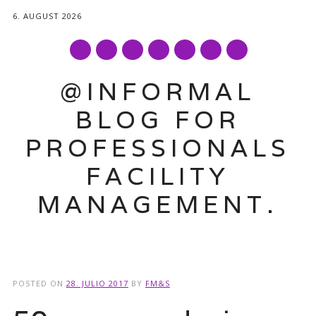
6. AUGUST 2026
mail
@INFORMAL
BLOG FOR
PROFESSIONALS
FACILITY
MANAGEMENT.
Main menu
Skip
to
POSTED ON
28. JULIO 2017
BY
FM&S
content