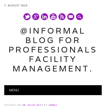
7. AUGUST 2026
mail
@INFORMAL
BLOG FOR
PROFESSIONALS
FACILITY
MANAGEMENT.
Main menu
Skip
MENU
to
content
POSTED ON
28. JULIO 2017
BY
FM&S