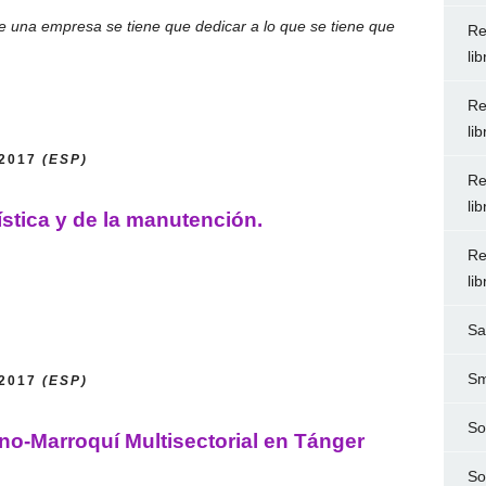
ue una empresa se tiene que dedicar a lo que se tiene que
Re
li
Re
li
/2017
(ESP)
Re
li
ística y de la manutención.
Re
li
Sa
Sm
/2017
(ESP)
So
o-Marroquí Multisectorial en Tánger
So