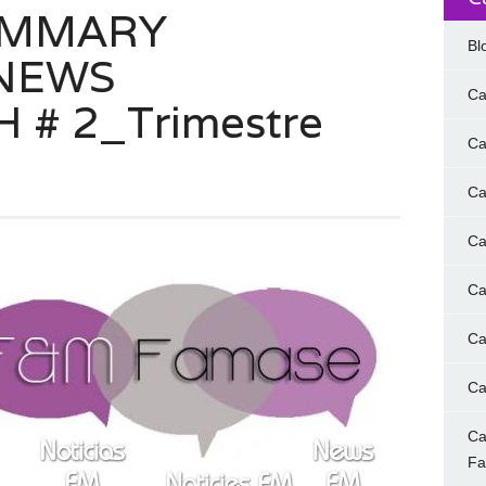
UMMARY
Bl
#NEWS
Ca
# 2_Trimestre
Ca
Ca
Ca
Ca
Ca
Ca
Ca
F