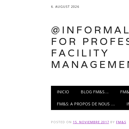
6. AUGUST 2026
@INFORMAL
FOR PROFE
FACILITY
MANAGEME
Main menu
Skip
INICIO
BLOG FM&S….
FM&
to
content
FM&S: A PROPOS DE NOUS ….
POSTED ON
15. NOVIEMBRE 2017
BY
FM&S