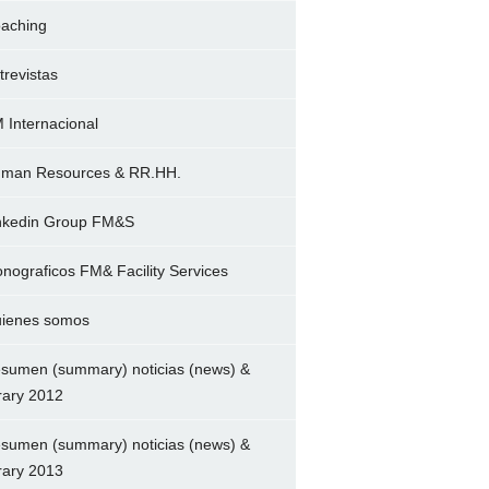
aching
trevistas
 Internacional
man Resources & RR.HH.
nkedin Group FM&S
nograficos FM& Facility Services
ienes somos
sumen (summary) noticias (news) &
brary 2012
sumen (summary) noticias (news) &
brary 2013