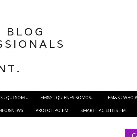
 BLOG
SSIONALS
NT.
S : QUI SOM…
FM&S : QUIENES SOMOS….
FM&S : WHO 
INFO&NEWS
PROTOTIPO FM
SMART FACILITIES FM
C