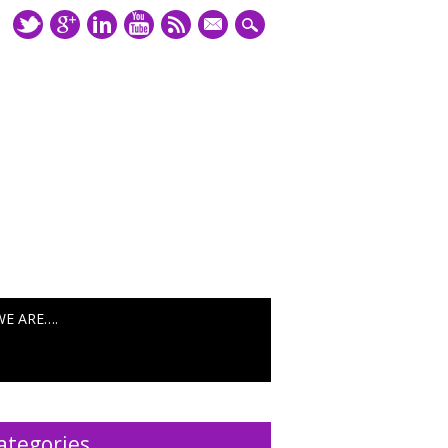
mail
WE ARE….
ategories