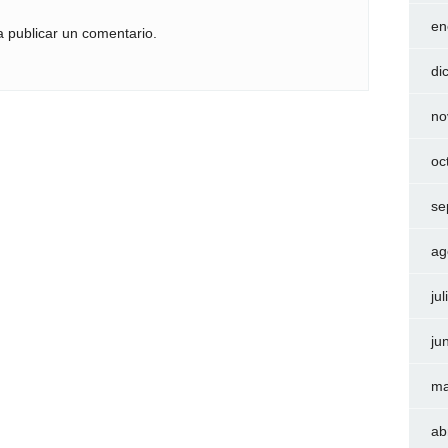
en
 publicar un comentario.
di
no
oc
se
ag
ju
ju
ma
ab