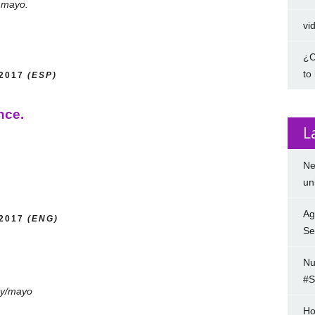
8 mayo.
vi
¿C
to
/2017
(ESP)
nce.
L
Ne
un
Ag
/2017
(ENG)
Se
Nu
#S
ay/mayo
Ho