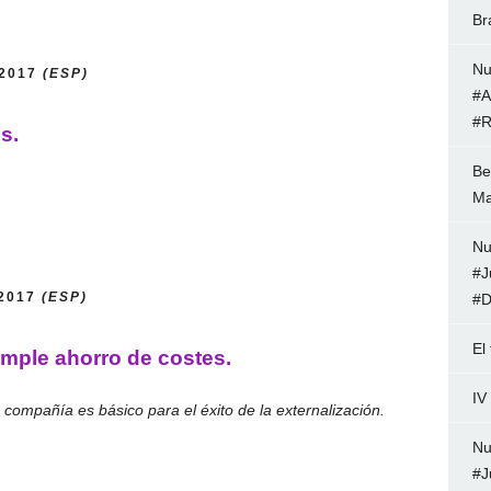
Br
Nu
/2017
(ESP)
#A
#R
s.
Be
Ma
Nu
#J
/2017
(ESP)
#D
El
simple ahorro de costes.
IV
a compañía es básico para el éxito de la externalización.
Nu
#J