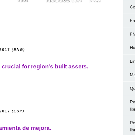
Co
En
FM
Hu
/2017
(ENG)
Li
crucial for region’s built assets.
Mo
Qu
Re
li
/2017
(ESP)
Re
amienta de mejora.
li