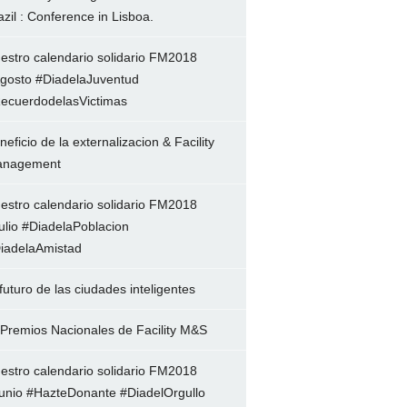
azil : Conference in Lisboa.
estro calendario solidario FM2018
gosto #DiadelaJuventud
ecuerdodelasVictimas
neficio de la externalizacion & Facility
nagement
estro calendario solidario FM2018
ulio #DiadelaPoblacion
iadelaAmistad
 futuro de las ciudades inteligentes
 Premios Nacionales de Facility M&S
estro calendario solidario FM2018
unio #HazteDonante #DiadelOrgullo