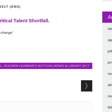
/2017
(ENG)
A
ical Talent Shortfall.
se
 change’.
ag
ju
ju
L
,
RESUMEN (SUMMARY) NOTICIAS (NEWS) & LIBRARY 2017
ma
ab
ma
fe