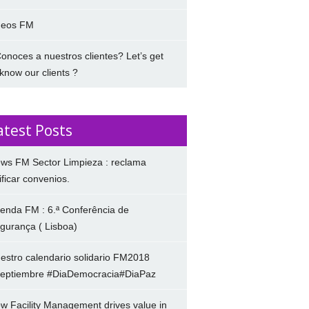
deos FM
onoces a nuestros clientes? Let’s get
 know our clients ?
atest Posts
ws FM Sector Limpieza : reclama
ificar convenios.
enda FM : 6.ª Conferência de
gurança ( Lisboa)
estro calendario solidario FM2018
eptiembre #DiaDemocracia#DiaPaz
w Facility Management drives value in